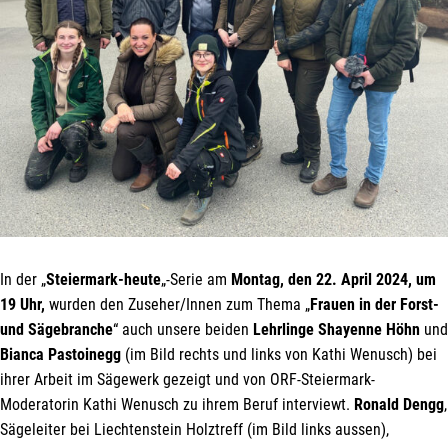
Mit unserem Newsletter sind Sie
immer top-informiert über
Veranstaltungen und Aktionen
In der „
Steiermark-heute
„-Serie am
Montag, den 22. April 2024,
um
unseres Unternehmens.
19 Uhr,
wurden den Zuseher/Innen zum Thema „
Frauen in der Forst-
und Sägebranche
“ auch unsere beiden
Lehrlinge Shayenne Höhn
und
Name*
Bianca Pastoinegg
(im Bild rechts und links von Kathi Wenusch) bei
ihrer Arbeit im Sägewerk gezeigt und von ORF-Steiermark-
Moderatorin Kathi Wenusch zu ihrem Beruf interviewt.
Ronald Dengg
,
Sägeleiter bei Liechtenstein Holztreff (im Bild links aussen),
E-Mail*