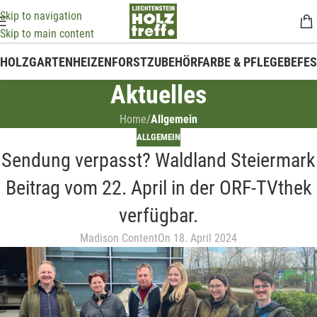
Skip to navigation
Skip to main content
HOLZ
GARTEN
HEIZEN
FORSTZUBEHÖR
FARBE & PFLEGE
BEFE
Aktuelles
Home
/
Allgemein
ALLGEMEIN
Sendung verpasst? Waldland Steiermark
Beitrag vom 22. April in der ORF-TVthek
verfügbar.
Madison Content
On 18. April 2024