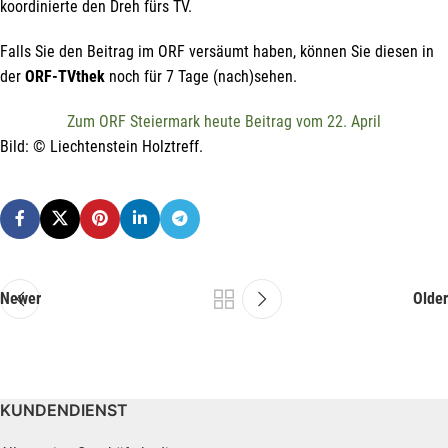
koordinierte den Dreh fürs TV.
Falls Sie den Beitrag im ORF versäumt haben, können Sie diesen in
der
ORF-TVthek
noch für 7 Tage (nach)sehen.
Hiermit erkläre ich mich damit einverstanden, dass die Daten
meiner E-Mail-Adresse von der Liechtenstein Holztreff GmbH zum
Zwecke der Zusendung von Newslettern über Neuigkeiten in der
Zum ORF Steiermark heute Beitrag vom 22. April
Liechtenstein Holztreff GmbH im Einklang mit der
Datenschutzerklärung verwendet werden. Diese Einwilligung ist
Bild: © Liechtenstein Holztreff.
freiwillig und kann jederzeit mit Wirkung für die Zukunft gegenüber
der Liechtenstein Holztreff GmbH unter
info@holztreff.at
widerrufen werden.
Newer
Older
KUNDENDIENST