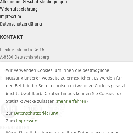
Allgemeine Geschäftsbedingungen
Widerrufsbelehrung
Impressum
Datenschutzerklärung
KONTAKT
Liechtensteinstraße 15
A-8530 Deutschlandsberg
Wir verwenden Cookies, um Ihnen die bestmögliche
T. +43 (0) 3462 2222
E.
info@holztreff.at
Nutzung unserer Webseite zu ermöglichen. Es werden für
den Betrieb der Seite technisch notwendige Cookies gesetzt
(nicht abwählbar). Darüber hinaus können Sie Cookies für
Statistikzwecke zulassen (
mehr erfahren
).
Zur
Datenschutzerklärung
Zum
Impressum
BEZAHLARTEN
Wenn Sie mit der Auswertung Ihrer Daten einverstanden