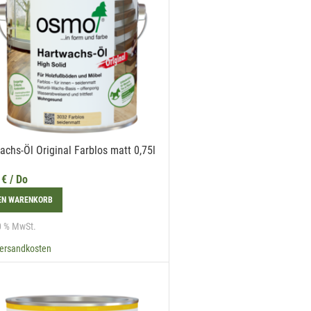
achs-Öl Original Farblos matt 0,75l
9
€
/ Do
DEN WARENKORB
20 % MwSt.
ersandkosten