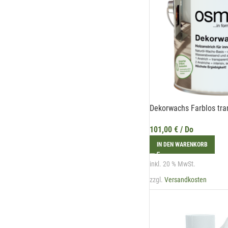
Dekorwachs Farblos tran
101,00
€
/ Do
IN DEN WARENKORB
inkl. 20 % MwSt.
zzgl.
Versandkosten
Hie
Li
der
Die
Li