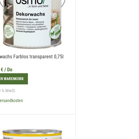
wachs Farblos transparent 0,75l
9
€
/ Do
DEN WARENKORB
20 % MwSt.
ersandkosten