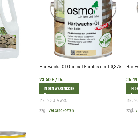
Hartwachs-Öl Original Farblos matt 0,375l
Hartw
23,50
€
/ Do
36,4
IN DEN WARENKORB
IN 
inkl. 20 % MwSt.
inkl. 
zzgl.
Versandkosten
zzgl.
V