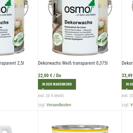
Mit unserem Newsletter sind Sie immer top-
informiert über Veranstaltungen und Aktionen
unseres Unternehmens.
Name*
sparent 2,5l
Dekorwachs Weiß transparent 0,375l
Dekor
22,00
€
/ Do
33,4
E-Mail*
IN DEN WARENKORB
IN 
inkl. 20 % MwSt.
inkl. 
zzgl.
Versandkosten
zzgl.
V
rmit erkläre ich mich damit einverstanden, dass die Daten meiner E-Mail-Adresse von de
echtenstein Holztreff GmbH zum Zwecke der Zusendung von Newslettern über Neuigkeite
 Liechtenstein Holztreff GmbH im Einklang mit der Datenschutzerklärung verwendet wer
se Einwilligung ist freiwillig und kann jederzeit mit Wirkung für die Zukunft gegenüber der
echtenstein Holztreff GmbH unter
info@holztreff.at
widerrufen werden.