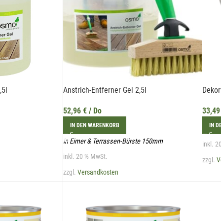
,5l
Anstrich-Entferner Gel 2,5l
Dekor
52,96
€
/ Do
33,4
IN DEN WARENKORB
IN 
in Eimer & Terrassen-Bürste 150mm
inkl. 
inkl. 20 % MwSt.
zzgl.
V
zzgl.
Versandkosten