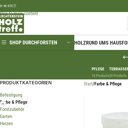
Skip to navigation
IR ❤️ HOLZ!
Skip to main content
SHOP DURCHFORSTEN
HOLZ
RUND UMS HAUS
FO
PFLEGE
TERRASSE
16 Products
20 Products
PRODUKTKATEGORIEN
Start
/
Farbe & Pflege
Befestigung
Farbe & Pflege
Forstzubehör
Garten
Heizen