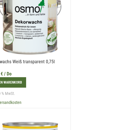
wachs Weiß transparent 0,75l
9
€
/ Do
DEN WARENKORB
20 % MwSt.
ersandkosten
r
n in
den.