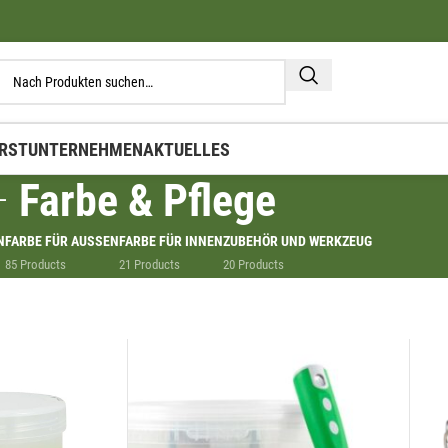
RST
UNTERNEHMEN
AKTUELLES
Farbe & Pflege
N
FARBE FÜR AUSSEN
FARBE FÜR INNEN
ZUBEHÖR UND WERKZEUG
85 Products
21 Products
20 Products