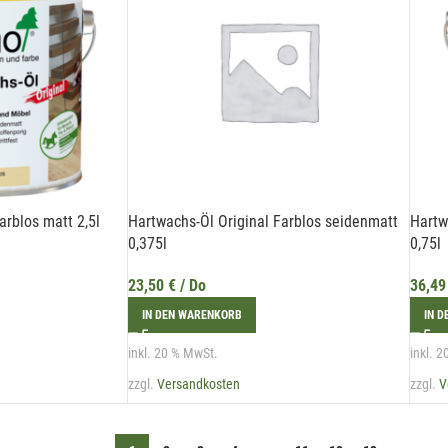
arblos matt 2,5l
Hartwachs-Öl Original Farblos seidenmatt
Hartw
0,375l
0,75l
23,50
€
/ Do
36,4
IN DEN WARENKORB
IN 
inkl. 20 % MwSt.
inkl. 
zzgl.
Versandkosten
zzgl.
V