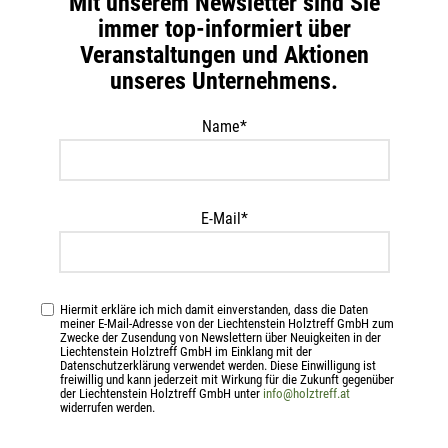
Mit unserem Newsletter sind Sie
immer top-informiert über
Veranstaltungen und Aktionen
22
DEZ.
unseres Unternehmens.
Name*
E-Mail*
Hiermit erkläre ich mich damit einverstanden, dass die Daten
meiner E-Mail-Adresse von der Liechtenstein Holztreff GmbH zum
Zwecke der Zusendung von Newslettern über Neuigkeiten in der
Liechtenstein Holztreff GmbH im Einklang mit der
Datenschutzerklärung verwendet werden. Diese Einwilligung ist
ALLGEMEIN
freiwillig und kann jederzeit mit Wirkung für die Zukunft gegenüber
der Liechtenstein Holztreff GmbH unter
info@holztreff.at
Unsere Gewinnerin steht fest!
widerrufen werden.
Madison Content