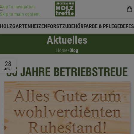
Skip to navigation
Skip to main content
HOLZ
GARTEN
HEIZEN
FORSTZUBEHÖR
FARBE & PFLEGE
BEFE
Aktuelles
Home
/
Blog
28
APR.