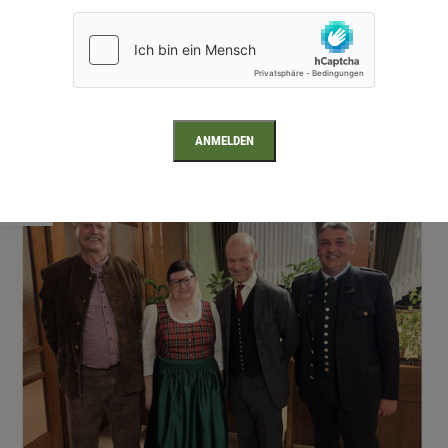
Frau Renate T. übernahm erfreut ihren Christbaum von der
Koralpe mit Ständer und Kugeln, der im Rahmen unseres
Weihnachtsgewinnspiels, ...
CONTINUE READING
11
DEZ.