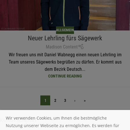
ALLGEMEIN
Neuer Lehrling fürs Sägewerk
Madison Content
Wir freuen uns mit Daniel Wabnegg einen neuen Lehrling im
Team unseres Sägewerks begrüßen zu dürfen. Er kommt aus
dem Bezirk Deutsch...
CONTINUE READING
1
2
3
›
»
Wir verwenden Cookies, um Ihnen die bestmögliche
KUNDENDIENST
Nutzung unserer Webseite zu ermöglichen. Es werden für