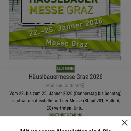
ALLGEMEIN
Häuslbauermesse Graz 2026
Madison Content
Vom 22. bis zum 25. Jänner 2026 (Donnerstag bis Sonntag)
sind wir als Aussteller auf der Messe (Stand 201, Halle A,
EG) vertreten. Unb...
CONTINUE READING