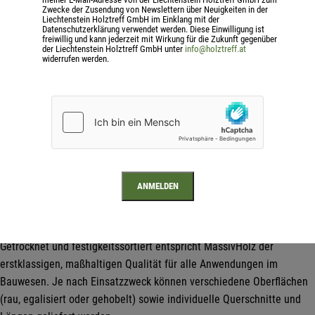
Zwecke der Zusendung von Newslettern über Neuigkeiten in der
Liechtenstein Holztreff GmbH im Einklang mit der
Datenschutzerklärung verwendet werden. Diese Einwilligung ist
freiwillig und kann jederzeit mit Wirkung für die Zukunft gegenüber
der Liechtenstein Holztreff GmbH unter
info@holztreff.at
widerrufen werden.
Produkte für den modernen Holzbau
MassivHolz Produkte werden aus einem Stamm mehrstielig und
zumindest kerngetrennt eingeschnitten, wobei auf Keilzinkungen,
Leime oder sonstige chemische Zusätze vollständig verzichtet wird.
Getrocknet und festigkeitssortiert entspricht MassivHolz der
erstklassigen, maßhaltigen Qualität für alle Anwendungen im
Bauwesen. Je nach Einsatzzweck können verschiedene Oberflächen
(rau, egalisiert oder gehobelt) sowie individuelle Querschnitte und