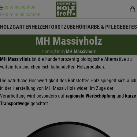
Skip to navigation
Skip to main content
HOLZ
GARTEN
HEIZEN
FORSTZUBEHÖR
FARBE & PFLEGE
BEFE
MH Massivholz
Home
/
Holz
/
MH Massivholz
MH MassivHolz
ist die hundertprozentig biologische Alternative zu
verleimten und chemisch behandelten Holzproduken.
Die natürliche Hochwertigkeit des Rohstoffes Holz spiegelt sich auch
in der Herstellung von MH MassivHolz wider: Im Zuge der
Verarbeitung wird besonders auf
regionale Wertschöpfung
und
kurze
Transportwege
geachtet.