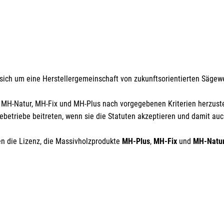
Name*
E-Mail*
sich um eine Herstellergemeinschaft von zukunftsorientierten Sägewe
te MH-Natur, MH-Fix und MH-Plus nach vorgegebenen Kriterien herzus
rmit erkläre ich mich damit einverstanden, dass die Daten meiner E-Mail-Adresse von de
echtenstein Holztreff GmbH zum Zwecke der Zusendung von Newslettern über Neuigkeite
betriebe beitreten, wenn sie die Statuten akzeptieren und damit au
 Liechtenstein Holztreff GmbH im Einklang mit der Datenschutzerklärung verwendet wer
se Einwilligung ist freiwillig und kann jederzeit mit Wirkung für die Zukunft gegenüber der
echtenstein Holztreff GmbH unter
info@holztreff.at
widerrufen werden.
n die Lizenz, die Massivholzprodukte
MH-Plus
,
MH-Fix
und
MH-Natu