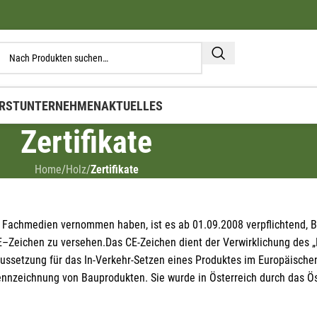
RST
UNTERNEHMEN
AKTUELLES
Zertifikate
Home
/
Holz
/
Zertifikate
e Fachmedien vernommen haben, ist es ab 01.09.2008 verpflichtend, 
E–Zeichen zu versehen.Das CE-Zeichen dient der Verwirklichung des „
raussetzung für das In-Verkehr-Setzen eines Produktes im Europäische
Mit unserem Newsletter sind Sie immer top-
Kennzeichnung von Bauprodukten. Sie wurde in Österreich durch das 
informiert über Veranstaltungen und Aktionen
unseres Unternehmens.