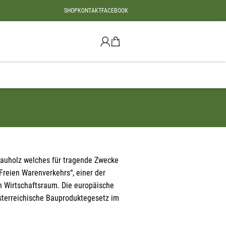
SHOP
KONTAKT
FACEBOOK
Bauholz welches für tragende Zwecke
Freien Warenverkehrs“, einer der
n Wirtschaftsraum. Die europäische
Österreichische Bauproduktegesetz im