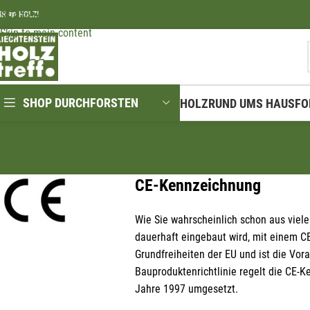
Skip to navigation
IR ❤️ HOLZ!
Skip to main content
SHOP DURCHFORSTEN
HOLZ
RUND UMS HAUS
FO
CE-Kennzeichnung
Wie Sie wahrscheinlich schon aus viel
dauerhaft eingebaut wird, mit einem C
Grundfreiheiten der EU und ist die Vo
Bauproduktenrichtlinie regelt die CE-
Jahre 1997 umgesetzt.