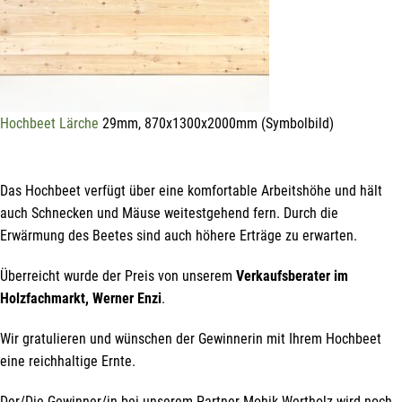
Veranstaltungen und Aktionen
unseres Unternehmens.
Name*
Hochbeet Lärche
29mm, 870x1300x2000mm (Symbolbild)
E-Mail*
Das Hochbeet verfügt über eine komfortable Arbeitshöhe und hält
auch Schnecken und Mäuse weitestgehend fern. Durch die
Erwärmung des Beetes sind auch höhere Erträge zu erwarten.
Hiermit erkläre ich mich damit einverstanden, dass die Daten
meiner E-Mail-Adresse von der Liechtenstein Holztreff GmbH zum
Zwecke der Zusendung von Newslettern über Neuigkeiten in der
Überreicht wurde der Preis von unserem
Verkaufsberater im
Liechtenstein Holztreff GmbH im Einklang mit der
Datenschutzerklärung verwendet werden. Diese Einwilligung ist
Holzfachmarkt, Werner Enzi
.
freiwillig und kann jederzeit mit Wirkung für die Zukunft gegenüber
der Liechtenstein Holztreff GmbH unter
info@holztreff.at
widerrufen werden.
Wir gratulieren und wünschen der Gewinnerin mit Ihrem Hochbeet
eine reichhaltige Ernte.
Der/Die Gewinner/in bei unserem Partner Mohik-Wertholz wird noch