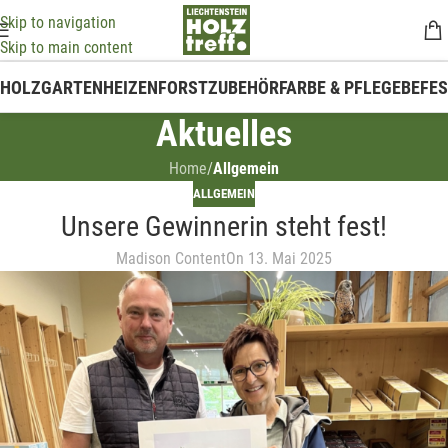
Skip to navigation
Skip to main content
HOLZ
GARTEN
HEIZEN
FORSTZUBEHÖR
FARBE & PFLEGE
BEFE
Aktuelles
Home
/
Allgemein
ALLGEMEIN
Unsere Gewinnerin steht fest!
Madison Content
On 13. Mai 2025