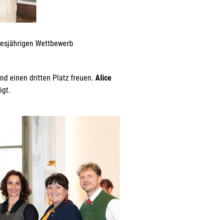
diesjährigen Wettbewerb
d einen dritten Platz freuen.
Alice
gt.
r
n in
den.