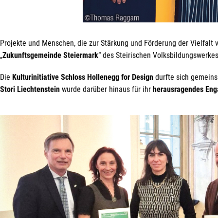
Projekte und Menschen, die zur Stärkung und Förderung der Vielfalt
„
Zukunftsgemeinde Steiermark
“ des Steirischen Volksbildungswerkes
Die
Kulturinitiative Schloss Hollenegg for Design
durfte sich gemeins
Stori Liechtenstein
wurde darüber hinaus für ihr
herausragendes Eng
Hie
Li
der
Die
Li