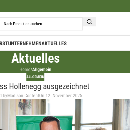
RST
UNTERNEHMEN
AKTUELLES
Aktuelles
Home
/
Allgemein
ALLGEMEIN
ss Hollenegg ausgezeichnet
d by
Madison Content
On 12. November 2025