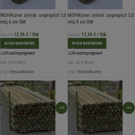
MOHIKaner zylindr. ungespitzt 3,0
MOHIKaner zylindr. ungespitzt 3,0
mlg 6 cm DM
mlg 8 cm DM
12,36
€
/ Stk
17,24
€
/ Stk
14,54
€
20,28
€
IN DEN WARENKORB
IN DEN WARENKORB
KD4 salzimprägniert
KD4 salzimprägniert
inkl. 20 % MwSt.
inkl. 20 % MwSt.
zzgl.
Versandkosten
zzgl.
Versandkosten
-15%
-15%