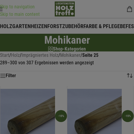
Skip to navigation
Skip to main content
HOLZ
GARTEN
HEIZEN
FORSTZUBEHÖR
FARBE & PFLEGE
BEFE
Mohikaner
Shop-Kategorien
Start
/
Holz
/
Imprägniertes Holz
/
Mohikaner
/
Seite 25
289–300 von 307 Ergebnissen werden angezeigt
Filter
-15%
-15%