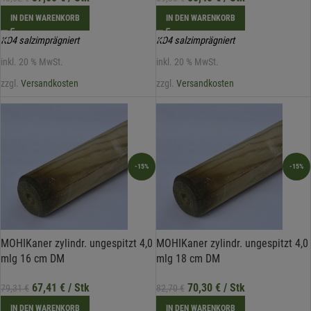
IN DEN WARENKORB
IN DEN WARENKORB
KD4 salzimprägniert
KD4 salzimprägniert
inkl. 20 % MwSt.
inkl. 20 % MwSt.
zzgl.
Versandkosten
zzgl.
Versandkosten
-15%
-15%
MOHIKaner zylindr. ungespitzt 4,0
MOHIKaner zylindr. ungespitzt 4,0
mlg 16 cm DM
mlg 18 cm DM
67,41
€
/ Stk
70,30
€
/ Stk
79,31
€
82,70
€
IN DEN WARENKORB
IN DEN WARENKORB