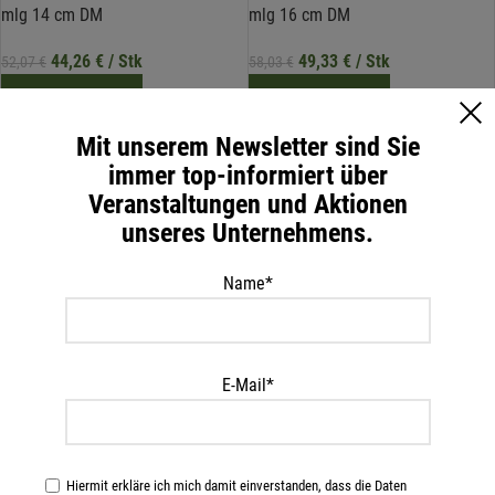
mlg 14 cm DM
mlg 16 cm DM
44,26
€
/ Stk
49,33
€
/ Stk
52,07
€
58,03
€
IN DEN WARENKORB
IN DEN WARENKORB
KD4 salzimprägniert
KD4 salzimprägniert
Mit unserem Newsletter sind Sie
inkl. 20 % MwSt.
inkl. 20 % MwSt.
immer top-informiert über
Veranstaltungen und Aktionen
zzgl.
Versandkosten
zzgl.
Versandkosten
unseres Unternehmens.
Name*
-15%
-15%
E-Mail*
MOHIKaner zylindr. ungespitzt 3,5
MOHIKaner zylindr. ungespitzt 4,0
mlg 8 cm DM
mlg 10 cm DM
Hiermit erkläre ich mich damit einverstanden, dass die Daten