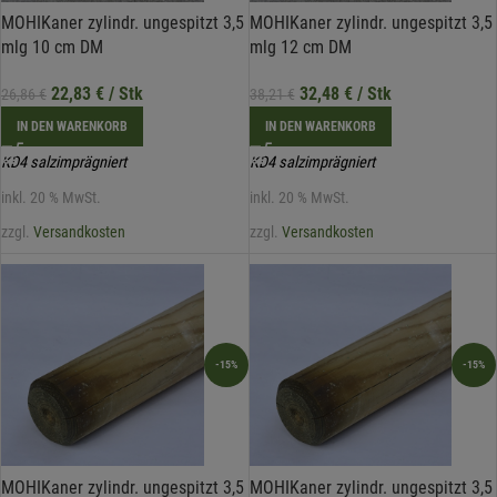
MOHIKaner zylindr. ungespitzt 3,5
MOHIKaner zylindr. ungespitzt 3,5
mlg 10 cm DM
mlg 12 cm DM
22,83
€
/ Stk
32,48
€
/ Stk
26,86
€
38,21
€
IN DEN WARENKORB
IN DEN WARENKORB
KD4 salzimprägniert
KD4 salzimprägniert
inkl. 20 % MwSt.
inkl. 20 % MwSt.
zzgl.
Versandkosten
zzgl.
Versandkosten
-15%
-15%
MOHIKaner zylindr. ungespitzt 3,5
MOHIKaner zylindr. ungespitzt 3,5