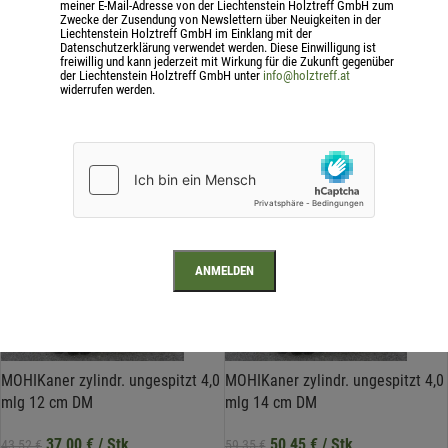
meiner E-Mail-Adresse von der Liechtenstein Holztreff GmbH zum
Zwecke der Zusendung von Newslettern über Neuigkeiten in der
20,00
€
/ Stk
25,99
€
/ Stk
23,53
€
30,58
€
Liechtenstein Holztreff GmbH im Einklang mit der
Datenschutzerklärung verwendet werden. Diese Einwilligung ist
IN DEN WARENKORB
IN DEN WARENKORB
freiwillig und kann jederzeit mit Wirkung für die Zukunft gegenüber
der Liechtenstein Holztreff GmbH unter
info@holztreff.at
KD4 salzimprägniert
KD4 salzimprägniert
widerrufen werden.
inkl. 20 % MwSt.
inkl. 20 % MwSt.
zzgl.
Versandkosten
zzgl.
Versandkosten
-15%
-15%
MOHIKaner zylindr. ungespitzt 4,0
MOHIKaner zylindr. ungespitzt 4,0
mlg 12 cm DM
mlg 14 cm DM
37,00
€
/ Stk
50,45
€
/ Stk
43,52
€
59,35
€