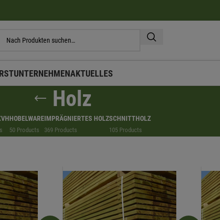
RST
UNTERNEHMEN
AKTUELLES
Holz
KVH
HOBELWARE
IMPRÄGNIERTES HOLZ
SCHNITTHOLZ
s
50 Products
369 Products
105 Products