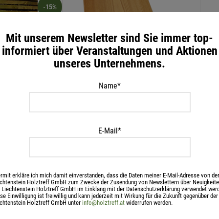
-15%
Mit unserem Newsletter sind Sie immer top-
informiert über Veranstaltungen und Aktionen
unseres Unternehmens.
0x4000mm
Name*
Thermo Kiefer gebürstet 26x140x4200mm
Therm
44,96
€
/ Stk
47,6
IN DEN WARENKORB
IN 
E-Mail*
inkl. 20 % MwSt.
inkl. 
zzgl.
Versandkosten
zzgl.
V
rmit erkläre ich mich damit einverstanden, dass die Daten meiner E-Mail-Adresse von de
echtenstein Holztreff GmbH zum Zwecke der Zusendung von Newslettern über Neuigkeite
 Liechtenstein Holztreff GmbH im Einklang mit der Datenschutzerklärung verwendet wer
se Einwilligung ist freiwillig und kann jederzeit mit Wirkung für die Zukunft gegenüber der
echtenstein Holztreff GmbH unter
info@holztreff.at
widerrufen werden.