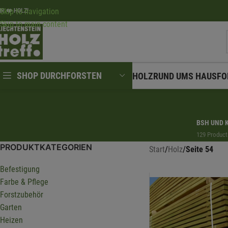
Skip to navigation
IR ❤️ HOLZ!
Skip to main content
SHOP DURCHFORSTEN
HOLZ
RUND UMS HAUS
FO
BSH UND 
129 Product
PRODUKTKATEGORIEN
Start
/
Holz
/
Seite 54
Befestigung
Farbe & Pflege
Forstzubehör
Garten
Heizen