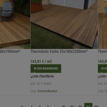
100x1900mm*
Thermoholz Esche 25x100x2200mm*
Ther
163,81
€
/ m2
163,
IN DEN WARENKORB
IN 
glatte Oberfläche
glatte
inkl. 20 % MwSt.
inkl. 
zzgl.
Versandkosten
zzgl.
V
←
1
2
3
…
51
52
53
54
55
→