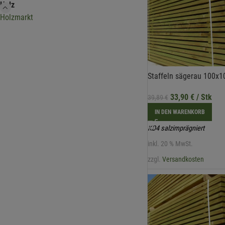
Holz
Holzmarkt
Staffeln sägerau 100
33,90
€
/ Stk
39,89
€
IN DEN WARENKORB
KD4 salzimprägniert
inkl. 20 % MwSt.
zzgl.
Versandkosten