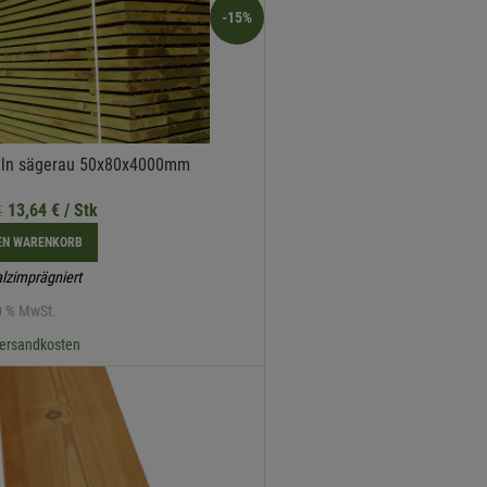
-15%
eln sägerau 50x80x4000mm
13,64
€
/ Stk
€
DEN WARENKORB
lzimprägniert
20 % MwSt.
ersandkosten