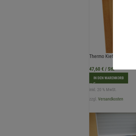
Thermo Kiefer gebürst
47,60
€
/ Stk
IN DEN WARENKORB
inkl. 20 % MwSt.
zzgl.
Versandkosten