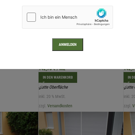
et 26x140x5100mm
Thermoholz Esche 20x100x1900mm*
Ther
142,70
€
/ m2
142,
IN DEN WARENKORB
IN 
glatte Oberfläche
glatte
inkl. 20 % MwSt.
inkl. 
zzgl.
Versandkosten
zzgl.
V