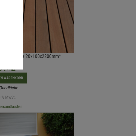
moholz Esche 20x100x2200mm*
70
€
/ m2
DEN WARENKORB
 Oberfläche
20 % MwSt.
ersandkosten