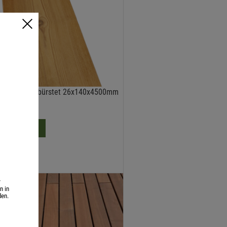
o Kiefer gebürstet 26x140x4500mm
0
€
/ Stk
DEN WARENKORB
20 % MwSt.
ersandkosten
r
n in
den.