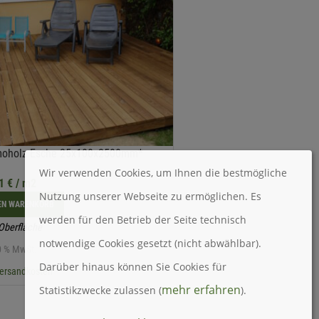
moholz Esche 25x100x2500mm*
Wir verwenden Cookies, um Ihnen die bestmögliche
81
€
/ m2
Nutzung unserer Webseite zu ermöglichen. Es
DEN WARENKORB
werden für den Betrieb der Seite technisch
 Oberfläche
notwendige Cookies gesetzt (nicht abwählbar).
20 % MwSt.
Darüber hinaus können Sie Cookies für
ersandkosten
mehr erfahren
Statistikzwecke zulassen (
).