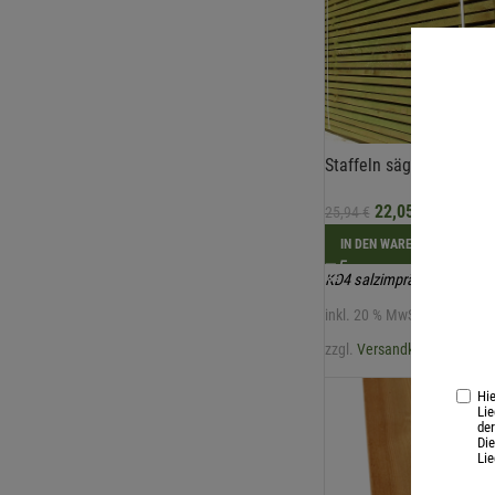
Staffeln sägerau 80x8
22,05
€
/ Stk
25,94
€
IN DEN WARENKORB
KD4 salzimprägniert
inkl. 20 % MwSt.
zzgl.
Versandkosten
Hie
Li
der
Die
Li