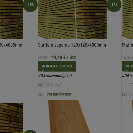
-15%
-15%
x100x4000mm
Staffeln sägerau 120x120x4000mm
Staff
44,48
€
/ Stk
52,33
€
16,04
IN DEN WARENKORB
IN 
KD4 salzimprägniert
KD4 sa
inkl. 20 % MwSt.
inkl. 
zzgl.
Versandkosten
zzgl.
V