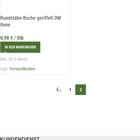
Veranstaltungen und Aktionen
unseres Unternehmens.
Rundstäbe Buche geriffelt DM
8mm
Name*
0,98
€
/ Stk
IN DEN WARENKORB
E-Mail*
inkl. 20 % MwSt.
zzgl.
Versandkosten
Hiermit erkläre ich mich damit einverstanden, dass die Daten
←
1
2
meiner E-Mail-Adresse von der Liechtenstein Holztreff GmbH zum
Zwecke der Zusendung von Newslettern über Neuigkeiten in der
Liechtenstein Holztreff GmbH im Einklang mit der
Datenschutzerklärung verwendet werden. Diese Einwilligung ist
freiwillig und kann jederzeit mit Wirkung für die Zukunft gegenüber
der Liechtenstein Holztreff GmbH unter
info@holztreff.at
widerrufen werden.
KUNDENDIENST