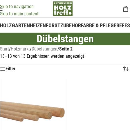
Skip to navigation
Skip to main content
HOLZ
GARTEN
HEIZEN
FORSTZUBEHÖR
FARBE & PFLEGE
BEFE
Dübelstangen
Start
/
Holzmarkt
/
Dübelstangen
/
Seite 2
13–13 von 13 Ergebnissen werden angezeigt
Filter
Mit unserem Newsletter sind Sie
immer top-informiert über