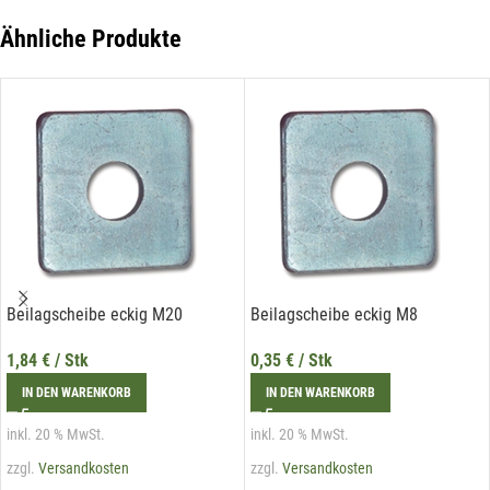
der Liechtenstein Holztreff GmbH unter
info@holztreff.at
widerrufen werden.
Ähnliche Produkte
Beilagscheibe eckig M20
Beilagscheibe eckig M8
1,84
€
/ Stk
0,35
€
/ Stk
IN DEN WARENKORB
IN DEN WARENKORB
inkl. 20 % MwSt.
inkl. 20 % MwSt.
zzgl.
Versandkosten
zzgl.
Versandkosten