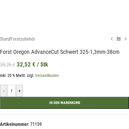
Start
/
Forstzubehör
Forst Oregon AdvanceCut Schwert 325-1,3mm-38cm
32,52
€
/ Stk
38,26
€
inkl. 20 % MwSt.
zzgl.
Versandkosten
-
+
IN DEN WARENKORB
Artikelnummer:
71159
Mit unserem Newsletter sind Sie