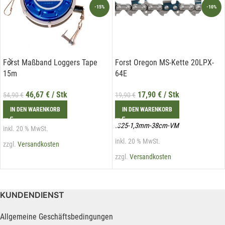
-15%
-10%
Forst Maßband Loggers Tape
Forst Oregon MS-Kette 20LPX-
15m
64E
46,67
€
/ Stk
17,90
€
/ Stk
54,90
€
19,90
€
IN DEN WARENKORB
IN DEN WARENKORB
.325-1,3mm-38cm-VM
inkl. 20 % MwSt.
inkl. 20 % MwSt.
zzgl.
Versandkosten
zzgl.
Versandkosten
KUNDENDIENST
Allgemeine Geschäftsbedingungen