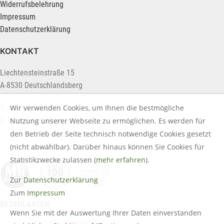
Widerrufsbelehrung
Impressum
Datenschutzerklärung
KONTAKT
Liechtensteinstraße 15
A-8530 Deutschlandsberg
Wir verwenden Cookies, um Ihnen die bestmögliche
T. +43 (0) 3462 2222
E.
info@holztreff.at
Nutzung unserer Webseite zu ermöglichen. Es werden für
den Betrieb der Seite technisch notwendige Cookies gesetzt
(nicht abwählbar). Darüber hinaus können Sie Cookies für
Statistikzwecke zulassen (
mehr erfahren
).
Zur
Datenschutzerklärung
Zum
Impressum
BEZAHLARTEN
Wenn Sie mit der Auswertung Ihrer Daten einverstanden