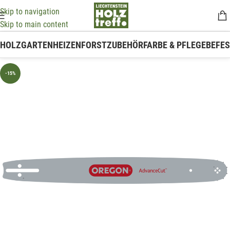
Skip to navigation
Skip to main content
HOLZ
GARTEN
HEIZEN
FORSTZUBEHÖR
FARBE & PFLEGE
BEFE
-15%