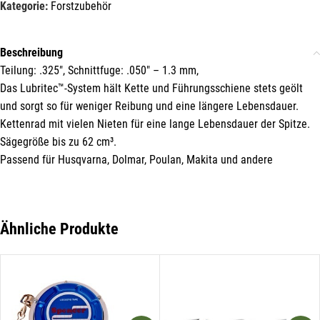
Kategorie:
Forstzubehör
immer top-informiert über
Veranstaltungen und Aktionen
unseres Unternehmens.
Beschreibung
Teilung: .325″, Schnittfuge: .050″ – 1.3 mm,
Name*
Das Lubritec™-System hält Kette und Führungsschiene stets geölt
und sorgt so für weniger Reibung und eine längere Lebensdauer.
Kettenrad mit vielen Nieten für eine lange Lebensdauer der Spitze.
Sägegröße bis zu 62 cm³.
E-Mail*
Passend für Husqvarna, Dolmar, Poulan, Makita und andere
Hiermit erkläre ich mich damit einverstanden, dass die Daten
meiner E-Mail-Adresse von der Liechtenstein Holztreff GmbH zum
Ähnliche Produkte
Zwecke der Zusendung von Newslettern über Neuigkeiten in der
Liechtenstein Holztreff GmbH im Einklang mit der
Datenschutzerklärung verwendet werden. Diese Einwilligung ist
freiwillig und kann jederzeit mit Wirkung für die Zukunft gegenüber
der Liechtenstein Holztreff GmbH unter
info@holztreff.at
widerrufen werden.