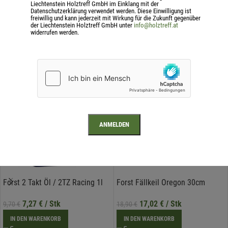
Liechtenstein Holztreff GmbH im Einklang mit der
Datenschutzerklärung verwendet werden. Diese Einwilligung ist
freiwillig und kann jederzeit mit Wirkung für die Zukunft gegenüber
der Liechtenstein Holztreff GmbH unter
info@holztreff.at
Zusätzliche Information
widerrufen werden.
Ähnliche Produkte
-25%
-10%
Forst 2 Takt Öl / 2TZ Racing 1l
Forst Fällkeil Oregon 30cm
7,27
€
/ Stk
17,02
€
/ Stk
9,70
€
18,90
€
IN DEN WARENKORB
IN DEN WARENKORB