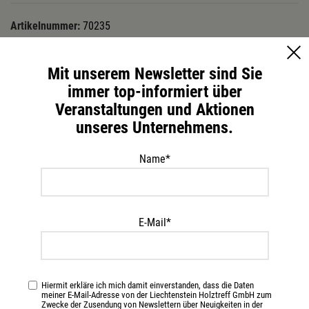
Artikelnummer:
70235
Kategorie:
Forstzubehör
Mit unserem Newsletter sind Sie
immer top-informiert über
Beschreibung
Veranstaltungen und Aktionen
PRODUKTEIGENSCHAFTEN :
unseres Unternehmens.
> Hochverdichtetes Stahlseil mit Stahlseele für den Bodenzug bei
Forsteinsätzen.
Name*
> Konstruktion: 6 x 25 – Kreuzschlag rechts. 150-drähtig
> Durch die erhöhte Drahtanzahl ist dieses Seil besonders flexibel
und geschmeidig.
> Die Oberfläche ist fast komplett rund und bietet so
E-Mail*
Beschädigungen (zB. Steinen) keine Ansatzpunkte.
> Die Enden sind immer auslaufend und sauber abgedreht!
> Sonderwünsche wie zB. Verpressen von Schlaufen bitte extra
anführen
Hiermit erkläre ich mich damit einverstanden, dass die Daten
meiner E-Mail-Adresse von der Liechtenstein Holztreff GmbH zum
> Jede gewünschte Länge ist lieferbar.
Zwecke der Zusendung von Newslettern über Neuigkeiten in der