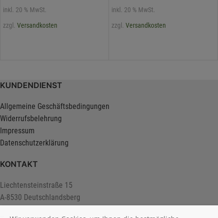
inkl. 20 % MwSt.
inkl. 20 % MwSt.
zzgl.
Versandkosten
zzgl.
Versandkosten
KUNDENDIENST
Allgemeine Geschäftsbedingungen
Widerrufsbelehrung
Impressum
Datenschutzerklärung
KONTAKT
Liechtensteinstraße 15
A-8530 Deutschlandsberg