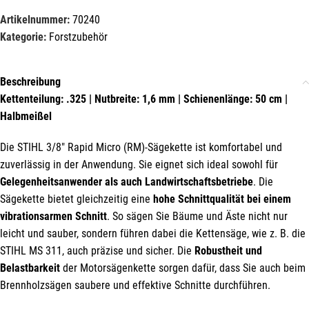
Artikelnummer:
70240
Kategorie:
Forstzubehör
Beschreibung
Kettenteilung: .325 | Nutbreite: 1,6 mm | Schienenlänge: 50 cm |
Halbmeißel
Mit unserem Newsletter sind Sie
Die STIHL 3/8″ Rapid Micro (RM)-Sägekette ist komfortabel und
immer top-informiert über
zuverlässig in der Anwendung. Sie eignet sich ideal sowohl für
Veranstaltungen und Aktionen
Gelegenheitsanwender als auch Landwirtschaftsbetriebe
. Die
unseres Unternehmens.
Sägekette bietet gleichzeitig eine
hohe Schnittqualität bei einem
vibrationsarmen Schnitt
. So sägen Sie Bäume und Äste nicht nur
Name*
leicht und sauber, sondern führen dabei die Kettensäge, wie z. B. die
STIHL MS 311, auch präzise und sicher. Die
Robustheit und
Belastbarkeit
der Motorsägenkette sorgen dafür, dass Sie auch beim
Brennholzsägen saubere und effektive Schnitte durchführen.
E-Mail*