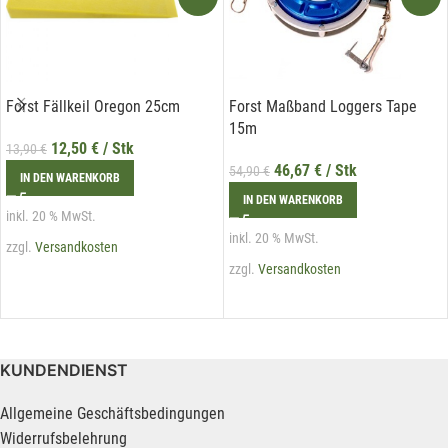
Forst Fällkeil Oregon 25cm
Forst Maßband Loggers Tape
15m
12,50
€
/ Stk
13,90
€
46,67
€
/ Stk
54,90
€
IN DEN WARENKORB
IN DEN WARENKORB
inkl. 20 % MwSt.
inkl. 20 % MwSt.
zzgl.
Versandkosten
zzgl.
Versandkosten
KUNDENDIENST
Allgemeine Geschäftsbedingungen
Widerrufsbelehrung