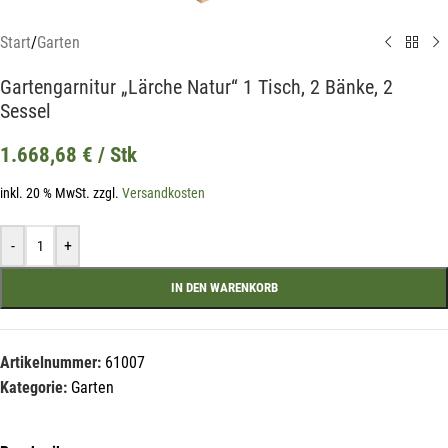
Start
/
Garten
Gartengarnitur „Lärche Natur“ 1 Tisch, 2 Bänke, 2
Sessel
1.668,68
€
/ Stk
inkl. 20 % MwSt.
zzgl.
Versandkosten
-
+
IN DEN WARENKORB
Artikelnummer:
61007
Kategorie:
Garten
Mit unserem Newsletter sind Sie
immer top-informiert über
Veranstaltungen und Aktionen