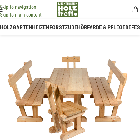
Skip to navigation
Skip to main content
HOLZ
GARTEN
HEIZEN
FORSTZUBEHÖR
FARBE & PFLEGE
BEFE