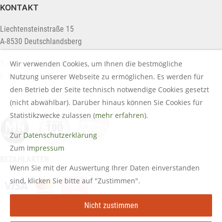
KONTAKT
Liechtensteinstraße 15
A-8530 Deutschlandsberg
Wir verwenden Cookies, um Ihnen die bestmögliche
T. +43 (0) 3462 2222
E.
info@holztreff.at
Nutzung unserer Webseite zu ermöglichen. Es werden für
den Betrieb der Seite technisch notwendige Cookies gesetzt
(nicht abwählbar). Darüber hinaus können Sie Cookies für
Statistikzwecke zulassen (
mehr erfahren
).
Zur
Datenschutzerklärung
Zum
Impressum
BEZAHLARTEN
Wenn Sie mit der Auswertung Ihrer Daten einverstanden
sind, klicken Sie bitte auf "Zustimmen".
Nicht zustimmen