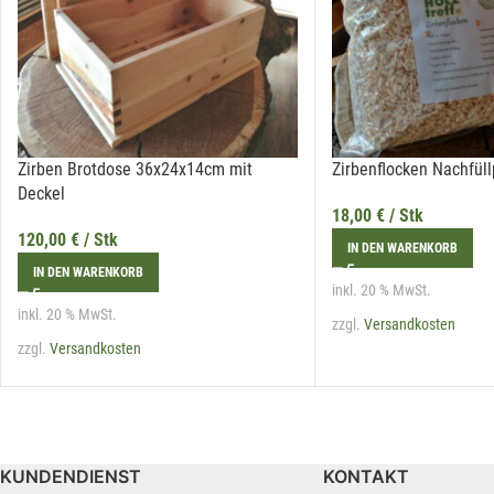
Zirben Brotdose 36x24x14cm mit
Zirbenflocken Nachfül
Deckel
18,00
€
/ Stk
120,00
€
/ Stk
IN DEN WARENKORB
IN DEN WARENKORB
inkl. 20 % MwSt.
inkl. 20 % MwSt.
zzgl.
Versandkosten
zzgl.
Versandkosten
KUNDENDIENST
KONTAKT