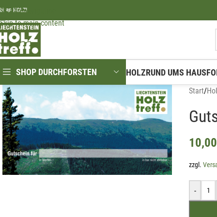
Skip to navigation
IR ❤️ HOLZ!
Skip to main content
SHOP DURCHFORSTEN
HOLZ
RUND UMS HAUS
FO
Start
/
Ho
Guts
10,0
zzgl.
Vers
-