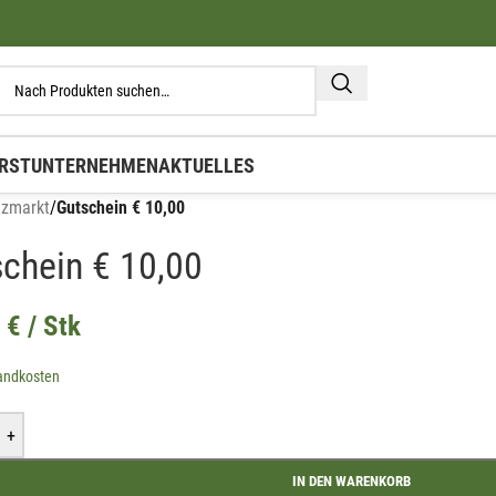
RST
UNTERNEHMEN
AKTUELLES
lzmarkt
/
Gutschein € 10,00
chein € 10,00
0
€
/ Stk
andkosten
+
IN DEN WARENKORB