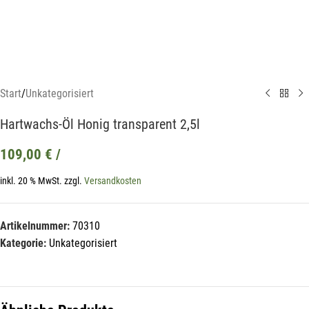
Start
/
Unkategorisiert
Hartwachs-Öl Honig transparent 2,5l
109,00
€
/
inkl. 20 % MwSt.
zzgl.
Versandkosten
Mit unserem Newsletter sind Sie
immer top-informiert über
Artikelnummer:
70310
Veranstaltungen und Aktionen
Kategorie:
Unkategorisiert
unseres Unternehmens.
Name*