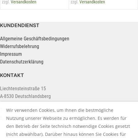
zzgl.
Versandkosten
zzgl.
Versandkosten
KUNDENDIENST
Allgemeine Geschäftsbedingungen
Widerrufsbelehrung
Impressum
Datenschutzerklärung
KONTAKT
Liechtensteinstraße 15
A-8530 Deutschlandsberg
Wir verwenden Cookies, um Ihnen die bestmögliche
T. +43 (0) 3462 2222
E.
info@holztreff.at
Nutzung unserer Webseite zu ermöglichen. Es werden für
den Betrieb der Seite technisch notwendige Cookies gesetzt
(nicht abwählbar). Darüber hinaus können Sie Cookies für