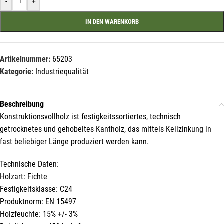
-
+
Name*
IN DEN WARENKORB
Artikelnummer:
65203
E-Mail*
Kategorie:
Industriequalität
Beschreibung
Hiermit erkläre ich mich damit einverstanden, dass die Daten
meiner E-Mail-Adresse von der Liechtenstein Holztreff GmbH zum
Konstruktionsvollholz ist festigkeitssortiertes, technisch
Zwecke der Zusendung von Newslettern über Neuigkeiten in der
getrocknetes und gehobeltes Kantholz, das mittels Keilzinkung in
Liechtenstein Holztreff GmbH im Einklang mit der
Datenschutzerklärung verwendet werden. Diese Einwilligung ist
fast beliebiger Länge produziert werden kann.
freiwillig und kann jederzeit mit Wirkung für die Zukunft gegenüber
der Liechtenstein Holztreff GmbH unter
info@holztreff.at
widerrufen werden.
Technische Daten:
Holzart: Fichte
Festigkeitsklasse: C24
Produktnorm: EN 15497
Holzfeuchte: 15% +/- 3%