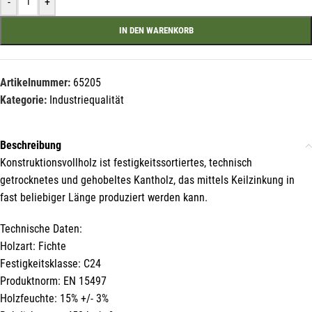
-
+
Name*
IN DEN WARENKORB
E-Mail*
Artikelnummer:
65205
Kategorie:
Industriequalität
Hiermit erkläre ich mich damit einverstanden, dass die Daten
Beschreibung
meiner E-Mail-Adresse von der Liechtenstein Holztreff GmbH zum
Konstruktionsvollholz ist festigkeitssortiertes, technisch
Zwecke der Zusendung von Newslettern über Neuigkeiten in der
Liechtenstein Holztreff GmbH im Einklang mit der
getrocknetes und gehobeltes Kantholz, das mittels Keilzinkung in
Datenschutzerklärung verwendet werden. Diese Einwilligung ist
freiwillig und kann jederzeit mit Wirkung für die Zukunft gegenüber
fast beliebiger Länge produziert werden kann.
der Liechtenstein Holztreff GmbH unter
info@holztreff.at
widerrufen werden.
Technische Daten:
Holzart: Fichte
Festigkeitsklasse: C24
Produktnorm: EN 15497
Holzfeuchte: 15% +/- 3%