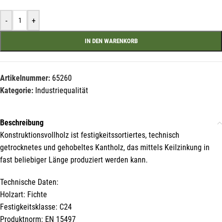
Name*
-
+
IN DEN WARENKORB
E-Mail*
Artikelnummer:
65260
Kategorie:
Industriequalität
Hiermit erkläre ich mich damit einverstanden, dass die Daten
meiner E-Mail-Adresse von der Liechtenstein Holztreff GmbH zum
Beschreibung
Zwecke der Zusendung von Newslettern über Neuigkeiten in der
Liechtenstein Holztreff GmbH im Einklang mit der
Konstruktionsvollholz ist festigkeitssortiertes, technisch
Datenschutzerklärung verwendet werden. Diese Einwilligung ist
freiwillig und kann jederzeit mit Wirkung für die Zukunft gegenüber
getrocknetes und gehobeltes Kantholz, das mittels Keilzinkung in
der Liechtenstein Holztreff GmbH unter
info@holztreff.at
fast beliebiger Länge produziert werden kann.
widerrufen werden.
Technische Daten:
Holzart: Fichte
Festigkeitsklasse: C24
Produktnorm: EN 15497