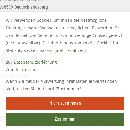
A-8530 Deutschlandsberg
T. +43 (0) 3462 2222
Wir verwenden Cookies, um Ihnen die bestmögliche
E.
info@holztreff.at
Nutzung unserer Webseite zu ermöglichen. Es werden für
den Betrieb der Seite technisch notwendige Cookies gesetzt
(nicht abwählbar). Darüber hinaus können Sie Cookies für
Statistikzwecke zulassen (
mehr erfahren
).
Zur
Datenschutzerklärung
Zum
Impressum
BEZAHLARTEN
Wenn Sie mit der Auswertung Ihrer Daten einverstanden
sind, klicken Sie bitte auf "Zustimmen".
Nicht zustimmen
Zustimmen
VERTRAG WIDERRUFEN
© 2022 Liechtenstein Holztreff. Alle Rechte vorbehalten.