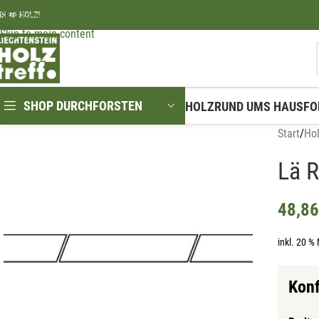
Skip to navigation
IR ❤️ HOLZ!
Skip to main content
SHOP DURCHFORSTEN
HOLZ
RUND UMS HAUS
FO
Start
/
Ho
Lä 
48,8
inkl. 20 %
Konf