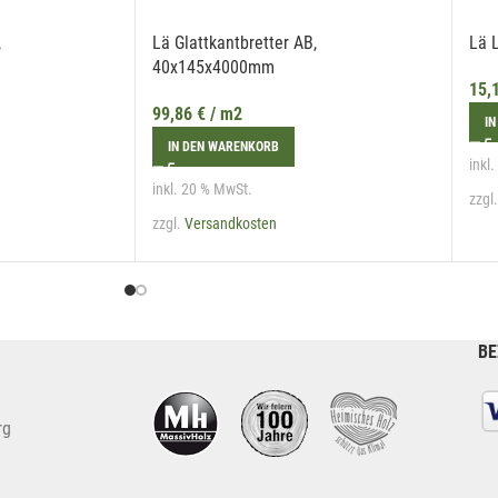
,
Lä Glattkantbretter AB,
Lä 
40x145x4000mm
15,
99,86
€
/ m2
IN
IN DEN WARENKORB
inkl
inkl. 20 % MwSt.
zzgl
zzgl.
Versandkosten
BE
rg