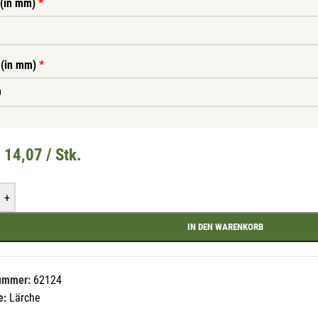
 (in mm)
*
 (in mm)
*
Mit unserem Newsletter sind Sie immer top-
 14,07 / Stk.
informiert über Veranstaltungen und Aktionen
unseres Unternehmens.
+
Name*
IN DEN WARENKORB
E-Mail*
nummer:
62124
e:
Lärche