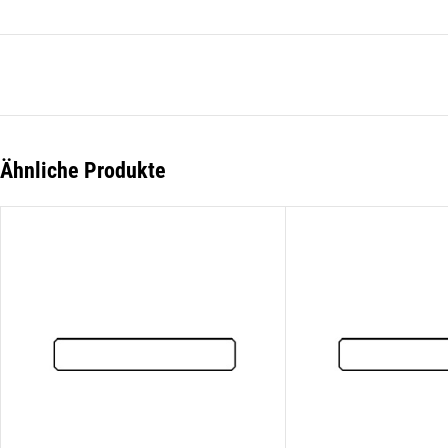
Hie
Li
der
Die
Li
Ähnliche Produkte