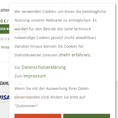
Latten geh., I/III, 27x43x4000mm
Lä Rautenprofil AB, 19x95x
Wir verwenden Cookies, um Ihnen die bestmögliche
Nutzung unserer Webseite zu ermöglichen. Es
10
€
/ Stk
48,86
€
/ m2
werden für den Betrieb der Seite technisch
 DEN WARENKORB
IN DEN WARENKORB
notwendige Cookies gesetzt (nicht abwählbar).
. 20 % MwSt.
inkl. 20 % MwSt.
Darüber hinaus können Sie Cookies für
.
Versandkosten
zzgl.
Versandkosten
mehr erfahren
Statistikzwecke zulassen (
).
Datenschutzerklärung
Zur
Impressum
Zum
ZAHLARTEN
Wenn Sie mit der Auswertung Ihrer Daten
einverstanden sind, klicken Sie bitte auf
"Zustimmen".