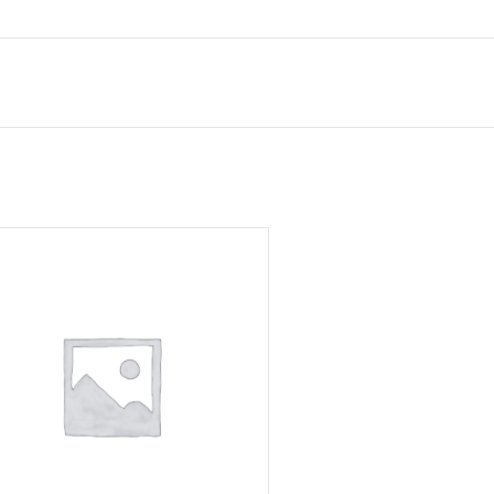
r
n in
den.