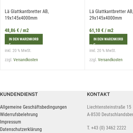
Lä Glattkantbretter AB,
Lä Glattkantbretter AB
19x145x4000mm
29x145x4000mm
48,86
€
/ m2
61,10
€
/ m2
IN DEN WARENKORB
IN DEN WARENKORB
inkl. 20 % MwSt.
inkl. 20 % MwSt.
zzgl.
Versandkosten
zzgl.
Versandkosten
KUNDENDIENST
KONTAKT
Allgemeine Geschäftsbedingungen
Liechtensteinstraße 15
Widerrufsbelehrung
A-8530 Deutschlandsbe
Impressum
T. +43 (0) 3462 2222
Datenschutzerklärung