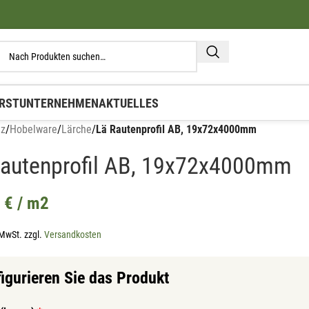
RST
UNTERNEHMEN
AKTUELLES
lz
/
Hobelware
/
Lärche
/
Lä Rautenprofil AB, 19x72x4000mm
Rautenprofil AB, 19x72x4000mm
6
€
/ m2
 MwSt.
zzgl.
Versandkosten
igurieren Sie das Produkt