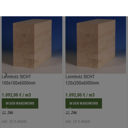
Ähnliche Produkte
Leimholz SICHT
Leimholz SICHT
100x100x6000mm
120x200x6000mm
1.092,00
€
/ m3
1.092,00
€
/ m3
IN DEN WARENKORB
IN DEN WARENKORB
GL 24c
GL 24c
inkl. 20 % MwSt.
inkl. 20 % MwSt.