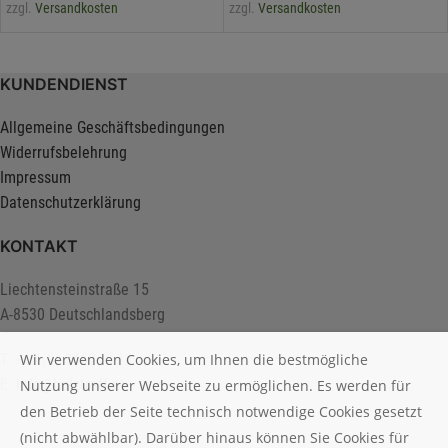
zzgl.
Versandkosten
zzgl.
Versandkosten
KUNDENDIENST
Allgemeine Geschäftsbedingungen
Widerrufsbelehrung
Impressum
Datenschutzerklärung
KONTAKT
Liechtensteinstraße 15
A-8530 Deutschlandsberg
Wir verwenden Cookies, um Ihnen die bestmögliche
T. +43 (0) 3462 2222
E.
info@holztreff.at
Nutzung unserer Webseite zu ermöglichen. Es werden für
den Betrieb der Seite technisch notwendige Cookies gesetzt
(nicht abwählbar). Darüber hinaus können Sie Cookies für