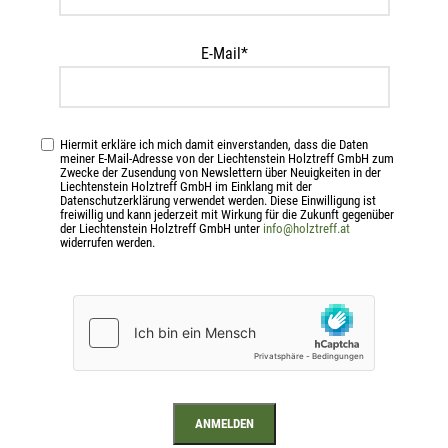
Artikelnummer:
65048
Kategorie:
Sichtqualität
E-Mail*
Beschreibung
Brettschichtholz ist ein stabförmiges Massivholzprodukt, das aus
mindestens zwei faserparallel verleimten Brettlamellen besteht.
Hiermit erkläre ich mich damit einverstanden, dass die Daten
meiner E-Mail-Adresse von der Liechtenstein Holztreff GmbH zum
Zwecke der Zusendung von Newslettern über Neuigkeiten in der
Technische Daten
Liechtenstein Holztreff GmbH im Einklang mit der
Datenschutzerklärung verwendet werden. Diese Einwilligung ist
Holzart: Fichte
freiwillig und kann jederzeit mit Wirkung für die Zukunft gegenüber
der Liechtenstein Holztreff GmbH unter
info@holztreff.at
Festigkeitsklasse: GL24c (andere Festigkeitsklassen auf Anfrage)
widerrufen werden.
Produktnorm: EN 14080:2013
Holzfeuchte: 12% +/- 2%
Rohdichte: ca. 450 kg/m³
Verklebung: Melaminharnstoffharz (helle Leimfuge)