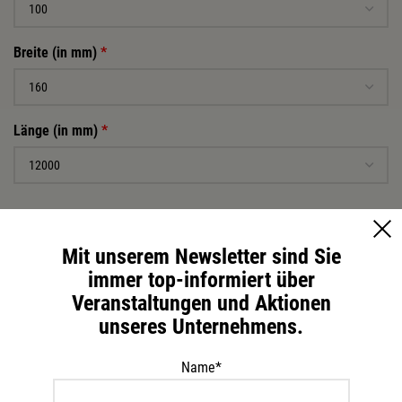
Breite (in mm)
*
Länge (in mm)
*
€ 207,36 / Stk.
Preis:
Mit unserem Newsletter sind Sie
immer top-informiert über
-
+
Veranstaltungen und Aktionen
unseres Unternehmens.
IN DEN WARENKORB
Name*