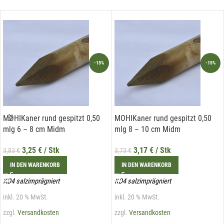
widerrufen werden.
-15%
-15%
MOHIKaner rund gespitzt 0,50
MOHIKaner rund gespitzt 0,50
mlg 6 – 8 cm Midm
mlg 8 – 10 cm Midm
3,25
€
/ Stk
3,17
€
/ Stk
3,83
€
3,73
€
IN DEN WARENKORB
IN DEN WARENKORB
KD4 salzimprägniert
KD4 salzimprägniert
inkl. 20 % MwSt.
inkl. 20 % MwSt.
zzgl.
Versandkosten
zzgl.
Versandkosten