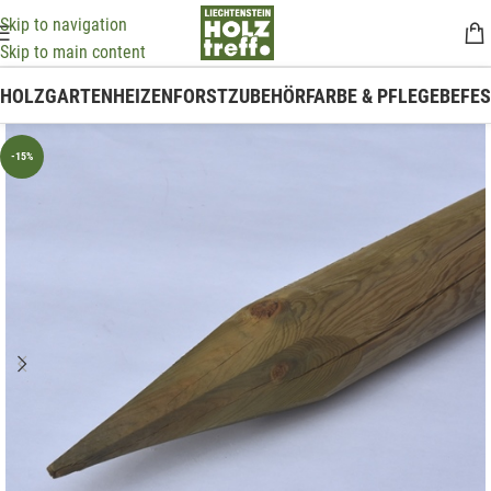
Skip to navigation
Skip to main content
HOLZ
GARTEN
HEIZEN
FORSTZUBEHÖR
FARBE & PFLEGE
BEFE
-15%