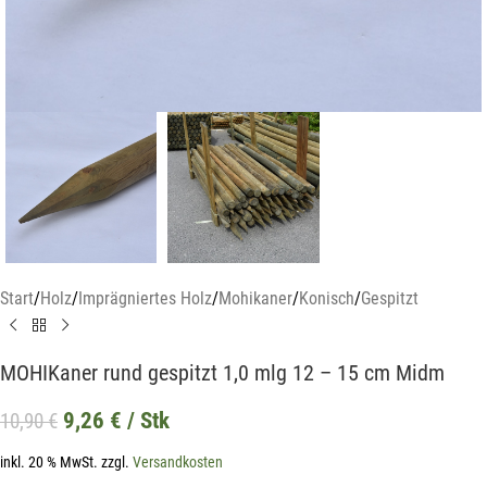
Start
/
Holz
/
Imprägniertes Holz
/
Mohikaner
/
Konisch
/
Gespitzt
MOHIKaner rund gespitzt 1,0 mlg 12 – 15 cm Midm
9,26
€
/ Stk
10,90
€
inkl. 20 % MwSt.
zzgl.
Versandkosten