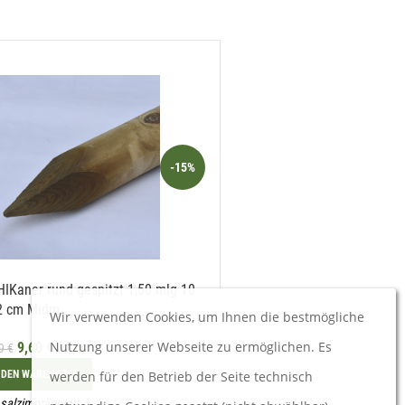
-15%
IKaner rund gespitzt 1,50 mlg 10
MOHIKaner rund gespitzt 1,5
2 cm Midm
6 cm Midm
Wir verwenden Cookies, um Ihnen die bestmögliche
Nutzung unserer Webseite zu ermöglichen. Es
9,60
€
/ Stk
4,54
€
/ Stk
29
€
5,34
€
 DEN WARENKORB
werden für den Betrieb der Seite technisch
IN DEN WARENKORB
salzimprägniert
KD4 salzimprägniert