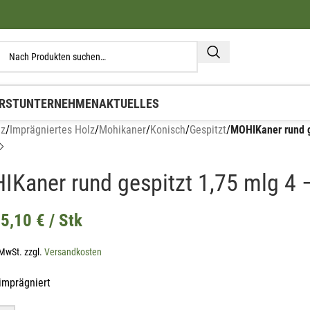
RST
UNTERNEHMEN
AKTUELLES
lz
/
Imprägniertes Holz
/
Mohikaner
/
Konisch
/
Gespitzt
/
MOHIKaner rund g
IKaner rund gespitzt 1,75 mlg 4
5,10
€
/ Stk
 MwSt.
zzgl.
Versandkosten
imprägniert