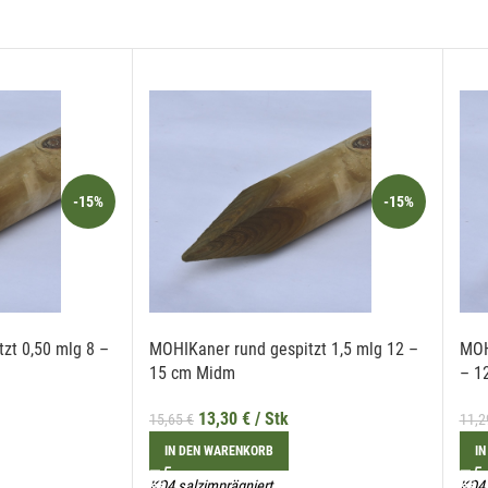
se Einwilligung ist freiwillig und kann jederzeit mit Wirkung für die Zukunft gegenüber der
echtenstein Holztreff GmbH unter
info@holztreff.at
widerrufen werden.
-15%
-15%
zt 0,50 mlg 8 –
MOHIKaner rund gespitzt 1,5 mlg 12 –
MOH
15 cm Midm
– 1
13,30
€
/ Stk
15,65
€
11,
IN DEN WARENKORB
IN
KD4 salzimprägniert
KD4 