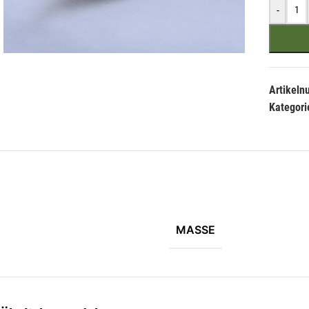
-
Artikel
Kategori
MASSE
Hie
Li
der