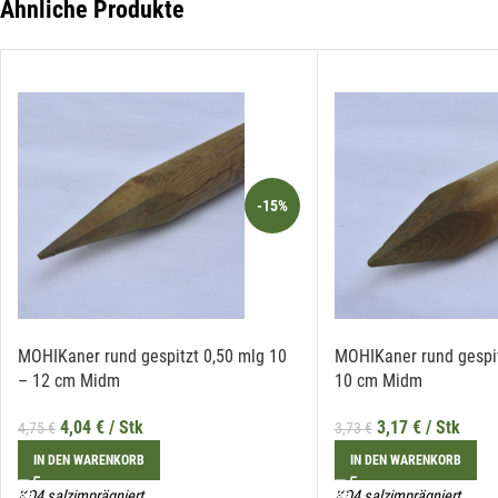
Ähnliche Produkte
Die
Li
-15%
MOHIKaner rund gespitzt 0,50 mlg 10
MOHIKaner rund gespit
– 12 cm Midm
10 cm Midm
4,04
€
/ Stk
3,17
€
/ Stk
4,75
€
3,73
€
IN DEN WARENKORB
IN DEN WARENKORB
KD4 salzimprägniert
KD4 salzimprägniert