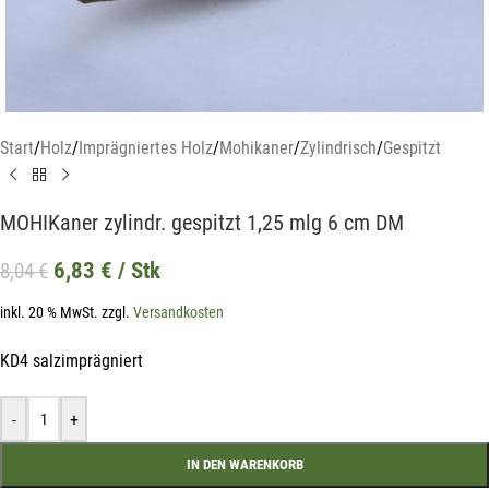
Start
/
Holz
/
Imprägniertes Holz
/
Mohikaner
/
Zylindrisch
/
Gespitzt
MOHIKaner zylindr. gespitzt 1,25 mlg 6 cm DM
6,83
€
/ Stk
8,04
€
inkl. 20 % MwSt.
zzgl.
Versandkosten
KD4 salzimprägniert
-
+
Mit unserem Newsletter sind Sie
IN DEN WARENKORB