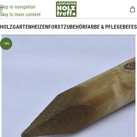
Skip to navigation
Skip to main content
HOLZ
GARTEN
HEIZEN
FORSTZUBEHÖR
FARBE & PFLEGE
BEFE
-15%