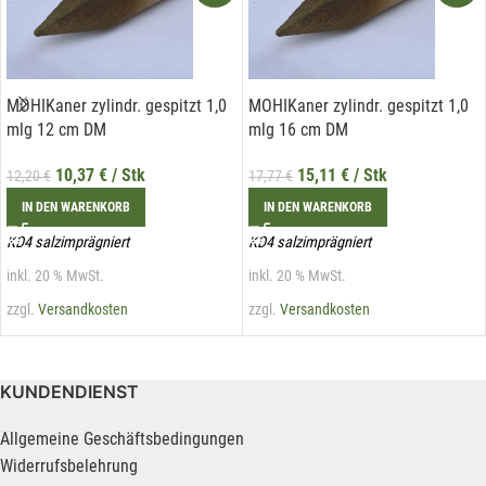
MOHIKaner zylindr. gespitzt 1,0
MOHIKaner zylindr. gespitzt 1,0
mlg 12 cm DM
mlg 16 cm DM
10,37
€
/ Stk
15,11
€
/ Stk
12,20
€
17,77
€
IN DEN WARENKORB
IN DEN WARENKORB
KD4 salzimprägniert
KD4 salzimprägniert
inkl. 20 % MwSt.
inkl. 20 % MwSt.
zzgl.
Versandkosten
zzgl.
Versandkosten
KUNDENDIENST
Allgemeine Geschäftsbedingungen
Widerrufsbelehrung