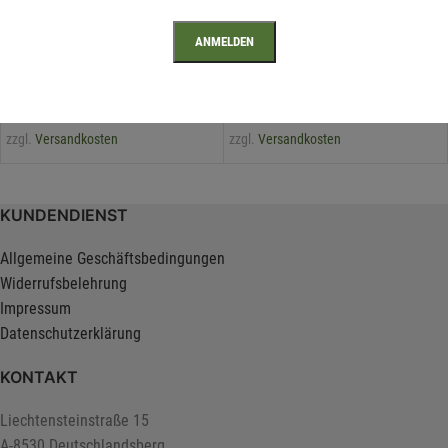
2,59
€
/ Stk
5,74
€
/ Stk
3,05
€
6,76
€
IN DEN WARENKORB
IN DEN WARENKORB
KD4 salzimprägniert
KD4 salzimprägniert
inkl. 20 % MwSt.
inkl. 20 % MwSt.
zzgl.
Versandkosten
zzgl.
Versandkosten
KUNDENDIENST
Allgemeine Geschäftsbedingungen
Widerrufsbelehrung
Impressum
Datenschutzerklärung
KONTAKT
Liechtensteinstraße 15
A-8530 Deutschlandsberg