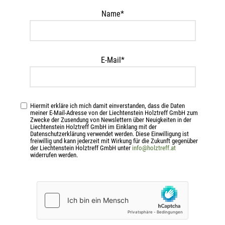
Name*
MASSE
0,00 × 0,00 cm
E-Mail*
Ähnliche Produkte
Hiermit erkläre ich mich damit einverstanden, dass die Daten
meiner E-Mail-Adresse von der Liechtenstein Holztreff GmbH zum
Zwecke der Zusendung von Newslettern über Neuigkeiten in der
Liechtenstein Holztreff GmbH im Einklang mit der
Datenschutzerklärung verwendet werden. Diese Einwilligung ist
freiwillig und kann jederzeit mit Wirkung für die Zukunft gegenüber
-15%
-15%
der Liechtenstein Holztreff GmbH unter
info@holztreff.at
widerrufen werden.
MOHIKaner zylindr. halbrund 0,5
MOHIKaner zylindr. halbrund
mlg 6 cm DM
1,00 mlg 10 cm DM