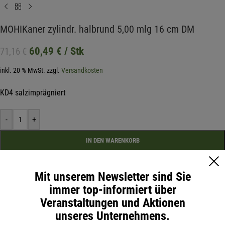
MOHIKaner zylindr. halbrund 5,00 mlg 16 cm DM
60,49
€
/ Stk
71,16
€
inkl. 20 % MwSt.
zzgl.
Versandkosten
KD4 salzimprägniert
-
+
IN DEN WARENKORB
Mit unserem Newsletter sind Sie
Artikelnummer:
145016
immer top-informiert über
Kategorie:
Halbrund
Veranstaltungen und Aktionen
unseres Unternehmens.
Zusätzliche Information