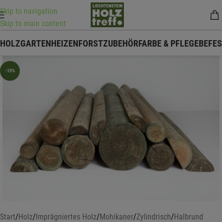
Skip to navigation
Skip to main content
HOLZ
GARTEN
HEIZEN
FORSTZUBEHÖR
FARBE & PFLEGE
BEFE
-15%
Start
/
Holz
/
Imprägniertes Holz
/
Mohikaner
/
Zylindrisch
/
Halbrund