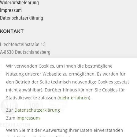
Widerrufsbelehrung
Impressum
Datenschutzerklärung
KONTAKT
Liechtensteinstraße 15
A-8530 Deutschlandsberg
Wir verwenden Cookies, um Ihnen die bestmögliche
T. +43 (0) 3462 2222
E.
info@holztreff.at
Nutzung unserer Webseite zu ermöglichen. Es werden für
den Betrieb der Seite technisch notwendige Cookies gesetzt
(nicht abwählbar). Darüber hinaus können Sie Cookies für
Statistikzwecke zulassen (
mehr erfahren
).
Zur
Datenschutzerklärung
Zum
Impressum
BEZAHLARTEN
Wenn Sie mit der Auswertung Ihrer Daten einverstanden