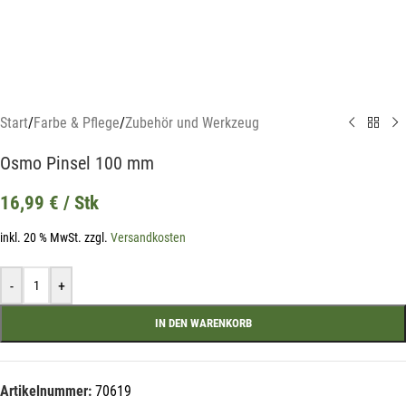
Start
/
Farbe & Pflege
/
Zubehör und Werkzeug
Osmo Pinsel 100 mm
16,99
€
/ Stk
inkl. 20 % MwSt.
zzgl.
Versandkosten
-
+
IN DEN WARENKORB
Artikelnummer:
70619
Mit unserem Newsletter sind Sie