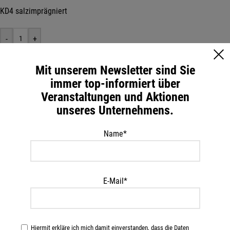
KD4 salzimprägniert
-
+
IN DEN WARENKORB
Mit unserem Newsletter sind Sie
immer top-informiert über
Veranstaltungen und Aktionen
Artikelnummer:
16043016
unseres Unternehmens.
Kategorie:
Bretter, Pfosten
Name*
Beschreibung
3,0 cm x 16,0 cm x 4 m
Druckimprägniertes Bauholz aus Kiefernholz, sägerau, Schutz vor
E-Mail*
Pilzen, Moderfäuleerregern, Schimmel und Holzschädlingen,
geeignet für den Außenbereich sowie Erd- und Wasserkontakt
(Gebrauchsklasse 4).
Hiermit erkläre ich mich damit einverstanden, dass die Daten