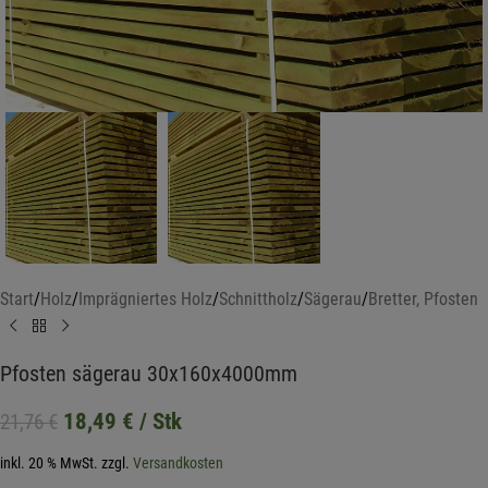
Start
/
Holz
/
Imprägniertes Holz
/
Schnittholz
/
Sägerau
/
Bretter, Pfosten
Pfosten sägerau 30x160x4000mm
18,49
€
/ Stk
21,76
€
inkl. 20 % MwSt.
zzgl.
Versandkosten