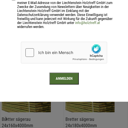
meiner E-Mail-Adresse von der Liechtenstein Holztreff GmbH zum
Einsatz: Zäune, Balkone, Spielgeräte, Außenbereich…
Zwecke der Zusendung von Newslettern über Neuigkeiten in der
Liechtenstein Holztreff GmbH im Einklang mit der
Datenschutzerklärung verwendet werden. Diese Einwilligung ist
freiwillig und kann jederzeit mit Wirkung für die Zukunft gegenüber
der Liechtenstein Holztreff GmbH unter
info@holztreff.at
Zusätzliche Information
widerrufen werden.
Ähnliche Produkte
-15%
-15%
Bretter sägerau
Bretter sägerau
24x160x4000mm
24x180x4000mm