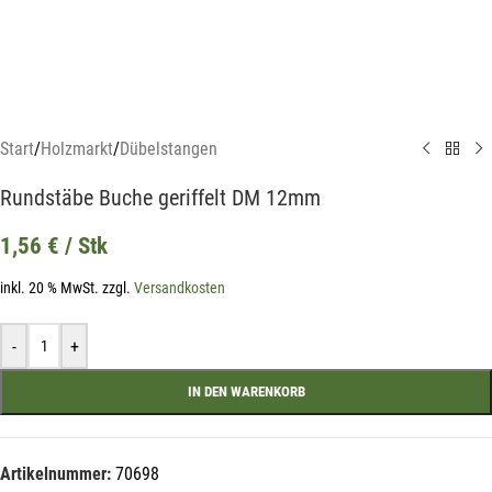
Start
/
Holzmarkt
/
Dübelstangen
Rundstäbe Buche geriffelt DM 12mm
1,56
€
/ Stk
inkl. 20 % MwSt.
zzgl.
Versandkosten
-
+
IN DEN WARENKORB
Mit unserem Newsletter sind Sie
immer top-informiert über
Artikelnummer:
70698