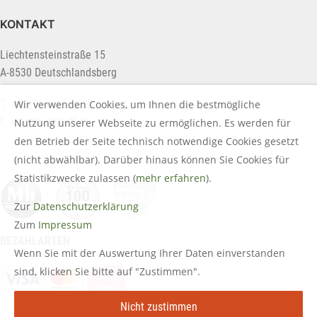
KONTAKT
Liechtensteinstraße 15
A-8530 Deutschlandsberg
Wir verwenden Cookies, um Ihnen die bestmögliche
T. +43 (0) 3462 2222
E.
info@holztreff.at
Nutzung unserer Webseite zu ermöglichen. Es werden für
den Betrieb der Seite technisch notwendige Cookies gesetzt
(nicht abwählbar). Darüber hinaus können Sie Cookies für
Statistikzwecke zulassen (
mehr erfahren
).
Zur
Datenschutzerklärung
Zum
Impressum
BEZAHLARTEN
Wenn Sie mit der Auswertung Ihrer Daten einverstanden
sind, klicken Sie bitte auf "Zustimmen".
Nicht zustimmen