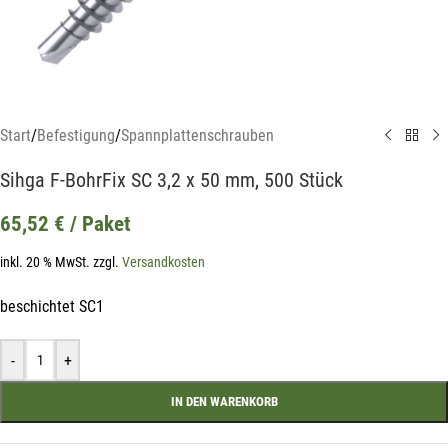
Start
/
Befestigung
/
Spannplattenschrauben
Sihga F-BohrFix SC 3,2 x 50 mm, 500 Stück
65,52
€
/ Paket
inkl. 20 % MwSt.
zzgl.
Versandkosten
beschichtet SC1
Mit unserem Newsletter sind Sie
-
+
immer top-informiert über
IN DEN WARENKORB
Veranstaltungen und Aktionen
unseres Unternehmens.