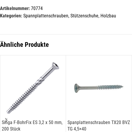
Artikelnummer:
70774
Name*
Kategorien:
Spannplattenschrauben
,
Stützenschuhe, Holzbau
E-Mail*
Ähnliche Produkte
Hiermit erkläre ich mich damit einverstanden, dass die Daten
meiner E-Mail-Adresse von der Liechtenstein Holztreff GmbH zum
Zwecke der Zusendung von Newslettern über Neuigkeiten in der
Liechtenstein Holztreff GmbH im Einklang mit der
Datenschutzerklärung verwendet werden. Diese Einwilligung ist
freiwillig und kann jederzeit mit Wirkung für die Zukunft gegenüber
der Liechtenstein Holztreff GmbH unter
info@holztreff.at
widerrufen werden.
Sihga F-BohrFix ES 3,2 x 50 mm,
Spanplattenschrauben TX20 BVZ
200 Stück
TG 4,5×40