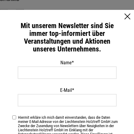
-
+
Mit unserem Newsletter sind Sie
IN DEN WARENKORB
immer top-informiert über
Veranstaltungen und Aktionen
unseres Unternehmens.
Artikelnummer:
70786
Kategorie:
Terrassen
Name*
Beschreibung
150 Stk. GleitFix GF 22 SIHGAMID im objektpack inkl. 450 Stk.
E-Mail*
BohrFix FB 4,2 x 22 mm, Edelstahl rostfrei, TX 20, Vollgewinde, 150
Stk. BohrFix FB 4,2 x 28 mm, Edelstahl rostfrei, beschichtet SC 9, TX
20, Vollgewinde, Montageanleitung und SIHGAFIX Edelstahl rostfrei
TX 20
Hiermit erkläre ich mich damit einverstanden, dass die Daten
meiner E-Mail-Adresse von der Liechtenstein Holztreff GmbH zum
Zwecke der Zusendung von Newslettern über Neuigkeiten in der
Liechtenstein Holztreff GmbH im Einklang mit der
Zusätzliche Information