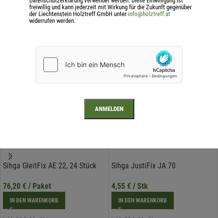
Datenschutzerklärung verwendet werden. Diese Einwilligung ist
freiwillig und kann jederzeit mit Wirkung für die Zukunft gegenüber
der Liechtenstein Holztreff GmbH unter
info@holztreff.at
widerrufen werden.
Ähnliche Produkte
Sihga GleitFix AE 22, 24 Stück
Sihga JustiFix JA 70
76,20
€
/ Paket
4,55
€
/ Stk
IN DEN WARENKORB
IN DEN WARENKORB