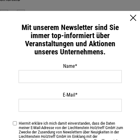
-
+
Mit unserem Newsletter sind Sie
IN DEN WARENKORB
immer top-informiert über
Veranstaltungen und Aktionen
unseres Unternehmens.
Artikelnummer:
70788
Kategorie:
Terrassen
Name*
Beschreibung
150 Stk. GleitFix GF 28 SIHGAMID im montagepack inkl. 450 Stk.
E-Mail*
BohrFix FB 4,2 x 28 mm, Edelstahl rostfrei, TX 20, Vollgewinde, 150
Stk. BohrFix FB 4,2 x 28 mm, Edelstahl rostfrei, beschichtet SC 9, TX
20, Vollgewinde, Montageanleitung und SIHGAFIX Edelstahl rostfrei
TX 20
Hiermit erkläre ich mich damit einverstanden, dass die Daten
meiner E-Mail-Adresse von der Liechtenstein Holztreff GmbH zum
Zwecke der Zusendung von Newslettern über Neuigkeiten in der
Liechtenstein Holztreff GmbH im Einklang mit der
Zusätzliche Information