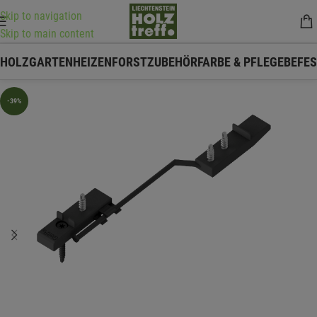
Skip to navigation
Skip to main content
HOLZ
GARTEN
HEIZEN
FORSTZUBEHÖR
FARBE & PFLEGE
BEFE
-39%