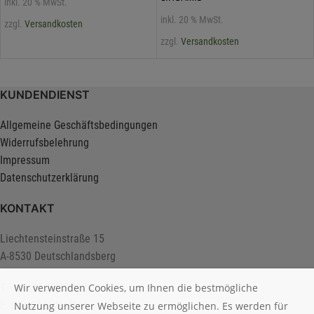
inkl. 20 % MwSt.
inkl. 20 % MwSt.
zzgl.
Versandkosten
zzgl.
Versandkosten
KUNDENDIENST
Allgemeine Geschäftsbedingungen
Widerrufsbelehrung
Impressum
Datenschutzerklärung
KONTAKT
Liechtensteinstraße 15
A-8530 Deutschlandsberg
T. +43 (0) 3462 2222
Wir verwenden Cookies, um Ihnen die bestmögliche
E.
info@holztreff.at
Nutzung unserer Webseite zu ermöglichen. Es werden für