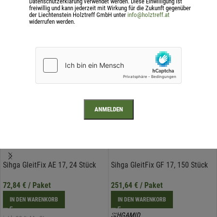
Datenschutzerklärung verwendet werden. Diese Einwilligung ist
freiwillig und kann jederzeit mit Wirkung für die Zukunft gegenüber
der Liechtenstein Holztreff GmbH unter
info@holztreff.at
widerrufen werden.
Ähnliche Produkte
Sihga GleitFix AE 17, 24 Stück
Sihga GleitFix GF 17, 150 Stück
72,84
€
/ Paket
251,64
€
/ Paket
IN DEN WARENKORB
IN DEN WARENKORB
SIHGAMID