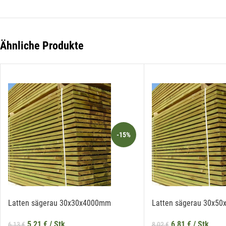
Li
der
Die
Li
Ähnliche Produkte
-15%
Latten sägerau 30x30x4000mm
Latten sägerau 30x5
5,21
€
/ Stk
6,81
€
/ Stk
6,13
€
8,02
€