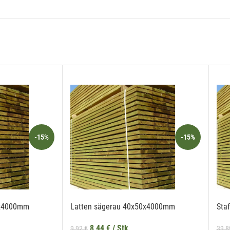
echtenstein Holztreff GmbH zum Zwecke der Zusendung von Newslettern über Neuigkeite
 Liechtenstein Holztreff GmbH im Einklang mit der Datenschutzerklärung verwendet wer
se Einwilligung ist freiwillig und kann jederzeit mit Wirkung für die Zukunft gegenüber der
echtenstein Holztreff GmbH unter
info@holztreff.at
widerrufen werden.
-15%
-15%
0x4000mm
Latten sägerau 40x50x4000mm
Sta
8,44
€
/ Stk
9,92
€
39,