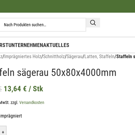
RST
UNTERNEHMEN
AKTUELLES
lz
/
Imprägniertes Holz
/
Schnittholz
/
Sägerau
/
Latten, Staffeln
/
Staffeln
ffeln sägerau 50x80x4000mm
13,64
€
/ Stk
€
 MwSt.
zzgl.
Versandkosten
imprägniert
+