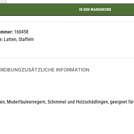
IN DEN WARENKORB
nummer:
160458
e:
Latten, Staffeln
Mit unserem Newsletter sind Sie immer top-
informiert über Veranstaltungen und Aktionen
unseres Unternehmens.
REIBUNG
ZUSÄTZLICHE INFORMATION
Name*
lzen, Moderfäuleerregern, Schimmel und Holzschädlingen, geeignet fü
E-Mail*
rmit erkläre ich mich damit einverstanden, dass die Daten meiner E-Mail-Adresse von de