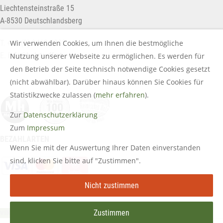
Liechtensteinstraße 15
A-8530 Deutschlandsberg
Wir verwenden Cookies, um Ihnen die bestmögliche
T. +43 (0) 3462 2222
E.
info@holztreff.at
Nutzung unserer Webseite zu ermöglichen. Es werden für
den Betrieb der Seite technisch notwendige Cookies gesetzt
(nicht abwählbar). Darüber hinaus können Sie Cookies für
Statistikzwecke zulassen (
mehr erfahren
).
Zur
Datenschutzerklärung
Zum
Impressum
BEZAHLARTEN
Wenn Sie mit der Auswertung Ihrer Daten einverstanden
sind, klicken Sie bitte auf "Zustimmen".
Nicht zustimmen
Zustimmen
VERTRAG WIDERRUFEN