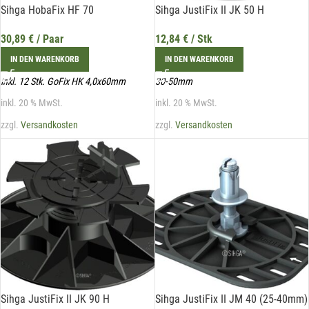
Sihga HobaFix HF 70
Sihga JustiFix II JK 50 H
30,89
€
/ Paar
12,84
€
/ Stk
IN DEN WARENKORB
IN DEN WARENKORB
inkl. 12 Stk. GoFix HK 4,0x60mm
30-50mm
Mit unserem Newsletter sind Sie
inkl. 20 % MwSt.
inkl. 20 % MwSt.
immer top-informiert über
zzgl.
Versandkosten
zzgl.
Versandkosten
Veranstaltungen und Aktionen
unseres Unternehmens.
Name*
E-Mail*
Sihga JustiFix II JK 90 H
Sihga JustiFix II JM 40 (25-40mm)