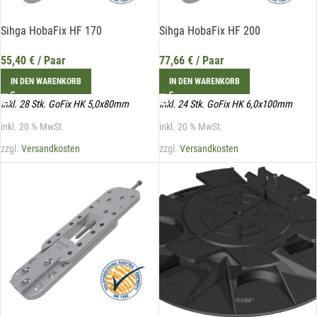
Sihga HobaFix HF 170
Sihga HobaFix HF 200
55,40
€
/ Paar
77,66
€
/ Paar
IN DEN WARENKORB
IN DEN WARENKORB
inkl. 28 Stk. GoFix HK 5,0x80mm
inkl. 24 Stk. GoFix HK 6,0x100mm
inkl. 20 % MwSt.
inkl. 20 % MwSt.
zzgl.
Versandkosten
zzgl.
Versandkosten