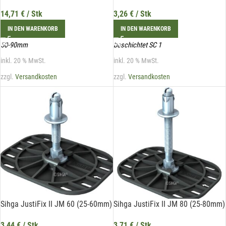
Hiermit erkläre ich mich damit einverstanden, dass die Daten
meiner E-Mail-Adresse von der Liechtenstein Holztreff GmbH zum
14,71
€
/ Stk
3,26
€
/ Stk
Zwecke der Zusendung von Newslettern über Neuigkeiten in der
Liechtenstein Holztreff GmbH im Einklang mit der
IN DEN WARENKORB
IN DEN WARENKORB
Datenschutzerklärung verwendet werden. Diese Einwilligung ist
freiwillig und kann jederzeit mit Wirkung für die Zukunft gegenüber
50-90mm
beschichtet SC 1
der Liechtenstein Holztreff GmbH unter
info@holztreff.at
widerrufen werden.
inkl. 20 % MwSt.
inkl. 20 % MwSt.
zzgl.
Versandkosten
zzgl.
Versandkosten
Sihga JustiFix II JM 60 (25-60mm)
Sihga JustiFix II JM 80 (25-80mm)
3,44
€
/ Stk
3,71
€
/ Stk