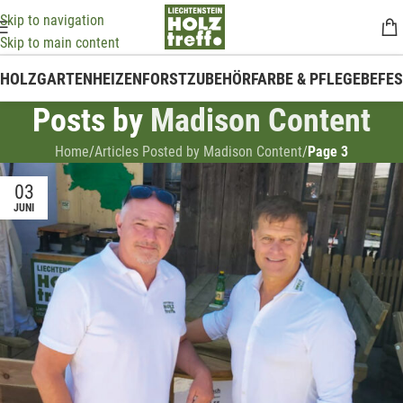
Skip to navigation
Skip to main content
HOLZ
GARTEN
HEIZEN
FORSTZUBEHÖR
FARBE & PFLEGE
BEFE
Posts by
Madison Content
Home
/
Articles Posted by Madison Content
/
Page 3
03
JUNI