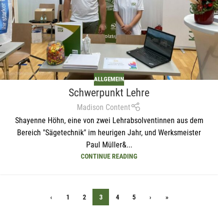
ALLGEMEIN
Schwerpunkt Lehre
Madison Content
Shayenne Höhn, eine von zwei Lehrabsolventinnen aus dem
Bereich "Sägetechnik" im heurigen Jahr, und Werksmeister
Paul Müller&...
CONTINUE READING
‹
1
2
3
4
5
›
»