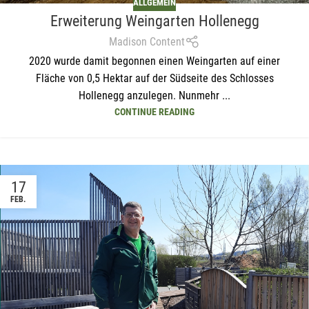
ALLGEMEIN
Erweiterung Weingarten Hollenegg
Madison Content
2020 wurde damit begonnen einen Weingarten auf einer
Fläche von 0,5 Hektar auf der Südseite des Schlosses
Hollenegg anzulegen. Nunmehr ...
CONTINUE READING
Mit unserem Newsletter sind Sie
17
immer top-informiert über
FEB.
Veranstaltungen und Aktionen
unseres Unternehmens.
Name*