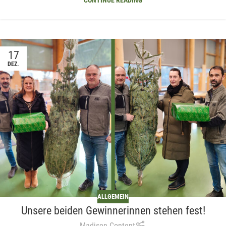
CONTINUE READING
17
DEZ.
ALLGEMEIN
Unsere beiden Gewinnerinnen stehen fest!
Madison Content