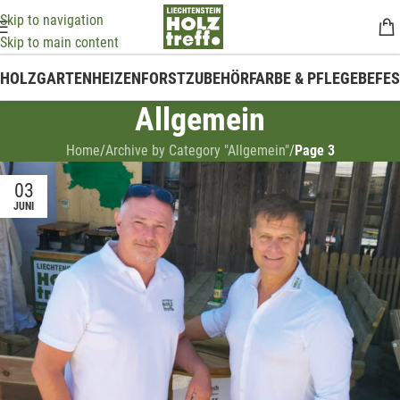
Skip to navigation
Skip to main content
HOLZ
GARTEN
HEIZEN
FORSTZUBEHÖR
FARBE & PFLEGE
BEFE
Allgemein
Home
/
Archive by Category "Allgemein"
/
Page 3
03
JUNI