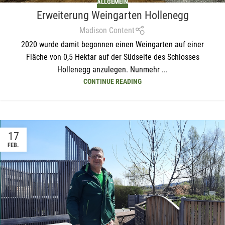
ALLGEMEIN
Erweiterung Weingarten Hollenegg
Madison Content
2020 wurde damit begonnen einen Weingarten auf einer
Fläche von 0,5 Hektar auf der Südseite des Schlosses
Hollenegg anzulegen. Nunmehr ...
CONTINUE READING
Mit unserem Newsletter sind Sie
17
immer top-informiert über
FEB.
Veranstaltungen und Aktionen
unseres Unternehmens.
Name*