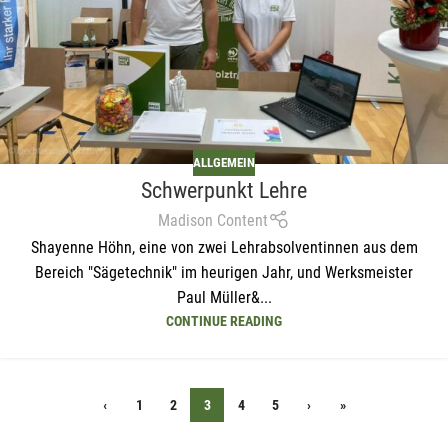
ALLGEMEIN
Schwerpunkt Lehre
Madison Content
Shayenne Höhn, eine von zwei Lehrabsolventinnen aus dem
Bereich "Sägetechnik" im heurigen Jahr, und Werksmeister
Paul Müller&...
CONTINUE READING
‹
1
2
3
4
5
›
»