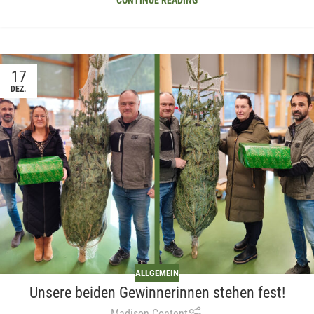
CONTINUE READING
17
DEZ.
ALLGEMEIN
Unsere beiden Gewinnerinnen stehen fest!
Madison Content