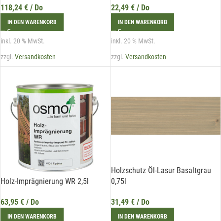
118,24
€
/ Do
22,49
€
/ Do
Mit unserem Newsletter sind Sie
IN DEN WARENKORB
IN DEN WARENKORB
immer top-informiert über
inkl. 20 % MwSt.
inkl. 20 % MwSt.
Veranstaltungen und Aktionen
zzgl.
Versandkosten
zzgl.
Versandkosten
unseres Unternehmens.
Name*
E-Mail*
Holzschutz Öl-Lasur Basaltgrau
Hiermit erkläre ich mich damit einverstanden, dass die Daten
0,75l
Holz-Imprägnierung WR 2,5l
meiner E-Mail-Adresse von der Liechtenstein Holztreff GmbH zum
Zwecke der Zusendung von Newslettern über Neuigkeiten in der
Liechtenstein Holztreff GmbH im Einklang mit der
31,49
€
/ Do
63,95
€
/ Do
Datenschutzerklärung verwendet werden. Diese Einwilligung ist
freiwillig und kann jederzeit mit Wirkung für die Zukunft gegenüber
IN DEN WARENKORB
IN DEN WARENKORB
der Liechtenstein Holztreff GmbH unter
info@holztreff.at