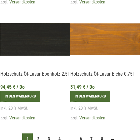
zzgl.
Versandkosten
zzgl.
Versandkosten
Holzschutz Öl-Lasur Ebenholz 2,5l
Holzschutz Öl-Lasur Eiche 0,75l
94,45
€
/ Do
31,49
€
/ Do
IN DEN WARENKORB
IN DEN WARENKORB
inkl. 20 % MwSt.
inkl. 20 % MwSt.
zzgl.
Versandkosten
zzgl.
Versandkosten
1
2
3
4
…
6
7
8
→