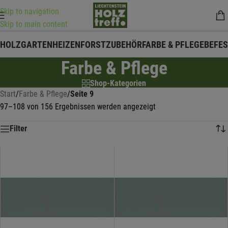
Skip to navigation
Skip to main content
HOLZ
GARTEN
HEIZEN
FORSTZUBEHÖR
FARBE & PFLEGE
BEFE
Farbe & Pflege
Shop-Kategorien
Start
/
Farbe & Pflege
/
Seite 9
97–108 von 156 Ergebnissen werden angezeigt
Filter