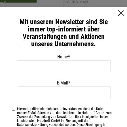
inkl. 20 % MwSt.
inkl. 20 % MwSt.
zzgl.
Versandkosten
zzgl.
Versandkosten
Mit unserem Newsletter sind Sie
immer top-informiert über
Veranstaltungen und Aktionen
unseres Unternehmens.
Name*
E-Mail*
Leihgebühr
Osmo Aktivfasertuch
Terrassenreinigungsmaschine
13,60
€
/ Stk
48,00
€
/ Tag
Hiermit erkläre ich mich damit einverstanden, dass die Daten
IN DEN WARENKORB
meiner E-Mail-Adresse von der Liechtenstein Holztreff GmbH zum
IN DEN WARENKORB
Zwecke der Zusendung von Newslettern über Neuigkeiten in der
inkl. 20 % MwSt.
Liechtenstein Holztreff GmbH im Einklang mit der
Datenschutzerklärung verwendet werden. Diese Einwilligung ist
inkl. 20 % MwSt.