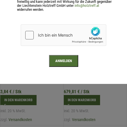
freiwillig und kann jederzeit mit Wirkung für die Zukunft gegenüber
zzgl.
Versandkosten
der Liechtenstein Holztreff GmbH unter
info@holztreff.at
zzgl.
Versandkosten
widerrufen werden.
Osmo Easy Clean
Osmo FloorXcenter
3,84
€
/ Stk
679,81
€
/ Stk
IN DEN WARENKORB
IN DEN WARENKORB
inkl. 20 % MwSt.
inkl. 20 % MwSt.
zzgl.
Versandkosten
zzgl.
Versandkosten