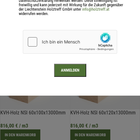
Datenschutzerklärung verwendet werden. Diese Einwilligung ist
IN DEN WARENKORB
freiwillig und kann jederzeit mit Wirkung für die Zukunft gegenüber
inkl. 20 % MwSt.
der Liechtenstein Holztreff GmbH unter
info@holztreff.at
widerrufen werden.
mind. Länge 2500mm
zzgl.
Versandkosten
inkl. 20 % MwSt.
zzgl.
Versandkosten
KVH-Holz NSI 60x100x13000mm
KVH-Holz NSI 60x120x13000mm
816,00
€
/ m3
816,00
€
/ m3
IN DEN WARENKORB
IN DEN WARENKORB