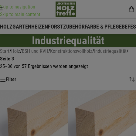
Skip to navigation
Skip to main content
HOLZ
GARTEN
HEIZEN
FORSTZUBEHÖR
FARBE & PFLEGE
BEFE
Industriequalität
Start
/
Holz
/
BSH und KVH
/
Konstruktionsvollholz
/
Industriequalität
/
Seite 3
25–36 von 57 Ergebnissen werden angezeigt
Filter