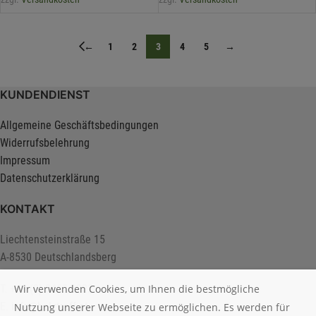
←
1
2
3
4
5
→
KUNDENDIENST
Allgemeine Geschäftsbedingungen
Widerrufsbelehrung
Impressum
Datenschutzerklärung
KONTAKT
Liechtensteinstraße 15
A-8530 Deutschlandsberg
Wir verwenden Cookies, um Ihnen die bestmögliche
T. +43 (0) 3462 2222
E.
info@holztreff.at
Nutzung unserer Webseite zu ermöglichen. Es werden für