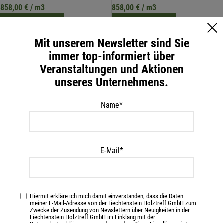
858,00
€
/ m3
858,00
€
/ m3
IN DEN WARENKORB
IN DEN WARENKORB
Mit unserem Newsletter sind Sie
inkl. 20 % MwSt.
inkl. 20 % MwSt.
immer top-informiert über
zzgl.
Versandkosten
zzgl.
Versandkosten
Veranstaltungen und Aktionen
unseres Unternehmens.
Name*
E-Mail*
KVH-Holz NSI 160x240x13000mm
KVH-Holz NSI 60/80-300
Stangenweise Sonderlängen
Hiermit erkläre ich mich damit einverstanden, dass die Daten
meiner E-Mail-Adresse von der Liechtenstein Holztreff GmbH zum
858,00
€
/ m3
Zwecke der Zusendung von Newslettern über Neuigkeiten in der
828,00
€
/ m3
Liechtenstein Holztreff GmbH im Einklang mit der
IN DEN WARENKORB