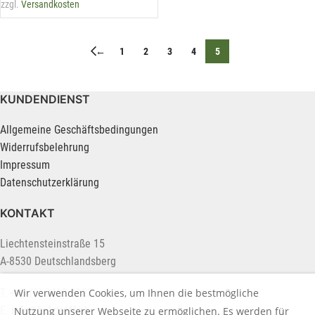
zzgl.
Versandkosten
←
1
2
3
4
5
KUNDENDIENST
Allgemeine Geschäftsbedingungen
Widerrufsbelehrung
Impressum
Datenschutzerklärung
KONTAKT
Liechtensteinstraße 15
A-8530 Deutschlandsberg
Wir verwenden Cookies, um Ihnen die bestmögliche
T. +43 (0) 3462 2222
E.
info@holztreff.at
Nutzung unserer Webseite zu ermöglichen. Es werden für