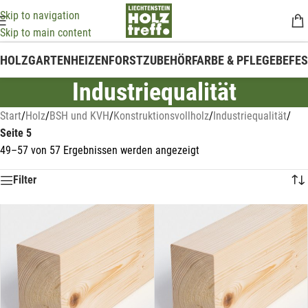
Skip to navigation
Skip to main content
HOLZ
GARTEN
HEIZEN
FORSTZUBEHÖR
FARBE & PFLEGE
BEFE
Industriequalität
Start
/
Holz
/
BSH und KVH
/
Konstruktionsvollholz
/
Industriequalität
/
Seite 5
49–57 von 57 Ergebnissen werden angezeigt
Filter