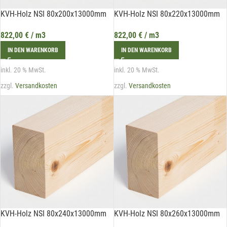
KVH-Holz NSI 80x200x13000mm
KVH-Holz NSI 80x220x13000mm
822,00
€
/ m3
822,00
€
/ m3
IN DEN WARENKORB
IN DEN WARENKORB
inkl. 20 % MwSt.
inkl. 20 % MwSt.
zzgl.
Versandkosten
zzgl.
Versandkosten
Mit unserem Newsletter sind Sie
immer top-informiert über
Veranstaltungen und Aktionen
unseres Unternehmens.
KVH-Holz NSI 80x240x13000mm
KVH-Holz NSI 80x260x13000mm
Name*