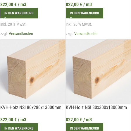
822,00
€
/ m3
822,00
€
/ m3
IN DEN WARENKORB
IN DEN WARENKORB
E-Mail*
inkl. 20 % MwSt.
inkl. 20 % MwSt.
zzgl.
Versandkosten
zzgl.
Versandkosten
Hiermit erkläre ich mich damit einverstanden, dass die Daten
meiner E-Mail-Adresse von der Liechtenstein Holztreff GmbH zum
Zwecke der Zusendung von Newslettern über Neuigkeiten in der
Liechtenstein Holztreff GmbH im Einklang mit der
Datenschutzerklärung verwendet werden. Diese Einwilligung ist
freiwillig und kann jederzeit mit Wirkung für die Zukunft gegenüber
der Liechtenstein Holztreff GmbH unter
info@holztreff.at
widerrufen werden.
KVH-Holz NSI 80x280x13000mm
KVH-Holz NSI 80x300x13000mm
822,00
€
/ m3
822,00
€
/ m3
IN DEN WARENKORB
IN DEN WARENKORB