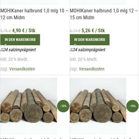
MOHIKaner halbrund 1,0 mlg 10 –
MOHIKaner halbrund 1,0 mlg 12 –
12 cm Midm
15 cm Midm
4,90
€
/ Stk
5,26
€
/ Stk
5,76
€
6,19
€
IN DEN WARENKORB
IN DEN WARENKORB
KD4 salzimprägniert
KD4 salzimprägniert
inkl. 20 % MwSt.
inkl. 20 % MwSt.
zzgl.
Versandkosten
zzgl.
Versandkosten
-15%
-15%