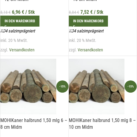
6,96
€
/ Stk
7,52
€
/ Stk
8,18
€
8,84
€
IN DEN WARENKORB
IN DEN WARENKORB
KD4 salzimprägniert
KD4 salzimprägniert
Mit unserem Newsletter sind Sie
inkl. 20 % MwSt.
inkl. 20 % MwSt.
immer top-informiert über
zzgl.
Versandkosten
zzgl.
Versandkosten
Veranstaltungen und Aktionen
unseres Unternehmens.
Name*
-15%
-15%
E-Mail*
MOHIKaner halbrund 1,50 mlg 6 –
MOHIKaner halbrund 1,50 mlg 8 –
8 cm Midm
10 cm Midm
Hiermit erkläre ich mich damit einverstanden, dass die Daten
meiner E-Mail-Adresse von der Liechtenstein Holztreff GmbH zum