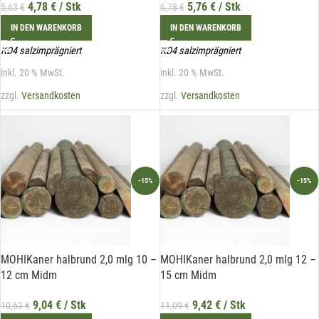
4,78
€
/ Stk
5,76
€
/ Stk
5,63
€
6,78
€
Zwecke der Zusendung von Newslettern über Neuigkeiten in der
Liechtenstein Holztreff GmbH im Einklang mit der
Datenschutzerklärung verwendet werden. Diese Einwilligung ist
IN DEN WARENKORB
IN DEN WARENKORB
freiwillig und kann jederzeit mit Wirkung für die Zukunft gegenüber
der Liechtenstein Holztreff GmbH unter
info@holztreff.at
KD4 salzimprägniert
KD4 salzimprägniert
widerrufen werden.
inkl. 20 % MwSt.
inkl. 20 % MwSt.
zzgl.
Versandkosten
zzgl.
Versandkosten
-15%
-15%
MOHIKaner halbrund 2,0 mlg 10 –
MOHIKaner halbrund 2,0 mlg 12 –
12 cm Midm
15 cm Midm
9,04
€
/ Stk
9,42
€
/ Stk
10,63
€
11,09
€