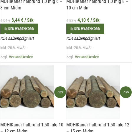
MOHIKaner halbrund 1,0 mlg 6 –
MOHIKaner halbrund 1,0 mlg 8 –
8 cm Midm
10 cm Midm
3,44
€
/ Stk
4,10
€
/ Stk
4,04
€
4,82
€
IN DEN WARENKORB
IN DEN WARENKORB
KD4 salzimprägniert
KD4 salzimprägniert
inkl. 20 % MwSt.
inkl. 20 % MwSt.
zzgl.
Versandkosten
zzgl.
Versandkosten
-15%
-15%
MOHIKaner halbrund 1,50 mlg 10
MOHIKaner halbrund 1,50 mlg 12
– 12 cm Midm
– 15 cm Midm