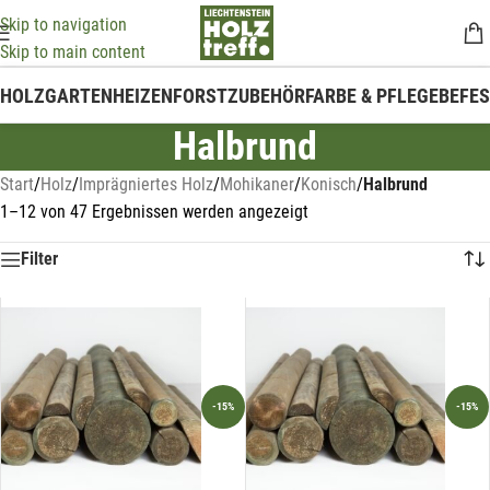
Skip to navigation
Skip to main content
HOLZ
GARTEN
HEIZEN
FORSTZUBEHÖR
FARBE & PFLEGE
BEFE
Halbrund
Start
/
Holz
/
Imprägniertes Holz
/
Mohikaner
/
Konisch
/
Halbrund
1–12 von 47 Ergebnissen werden angezeigt
Filter
-15%
-15%