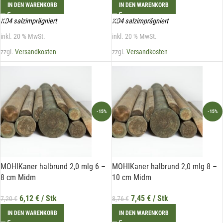
IN DEN WARENKORB
IN DEN WARENKORB
KD4 salzimprägniert
KD4 salzimprägniert
inkl. 20 % MwSt.
inkl. 20 % MwSt.
zzgl.
Versandkosten
zzgl.
Versandkosten
-15%
-15%
MOHIKaner halbrund 2,0 mlg 6 –
MOHIKaner halbrund 2,0 mlg 8 –
8 cm Midm
10 cm Midm
6,12
€
/ Stk
7,45
€
/ Stk
7,20
€
8,76
€
IN DEN WARENKORB
IN DEN WARENKORB