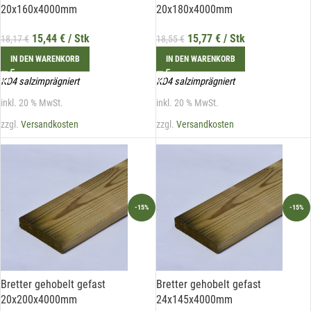
20x160x4000mm
20x180x4000mm
15,44
€
/ Stk
15,77
€
/ Stk
18,17
€
18,55
€
IN DEN WARENKORB
IN DEN WARENKORB
KD4 salzimprägniert
KD4 salzimprägniert
Mit unserem Newsletter sind Sie
inkl. 20 % MwSt.
inkl. 20 % MwSt.
immer top-informiert über
Veranstaltungen und Aktionen
zzgl.
Versandkosten
zzgl.
Versandkosten
unseres Unternehmens.
Name*
-15%
-15%
E-Mail*
Bretter gehobelt gefast
Bretter gehobelt gefast
20x200x4000mm
24x145x4000mm
Hiermit erkläre ich mich damit einverstanden, dass die Daten