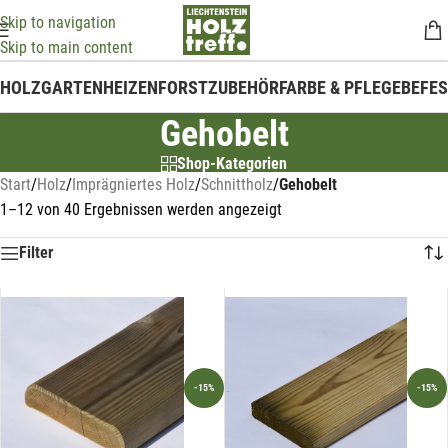
Skip to navigation
Skip to main content
HOLZ
GARTEN
HEIZEN
FORSTZUBEHÖR
FARBE & PFLEGE
BEFE
Gehobelt
Shop-Kategorien
Start
/
Holz
/
Imprägniertes Holz
/
Schnittholz
/
Gehobelt
1–12 von 40 Ergebnissen werden angezeigt
Filter
-15%
-15%