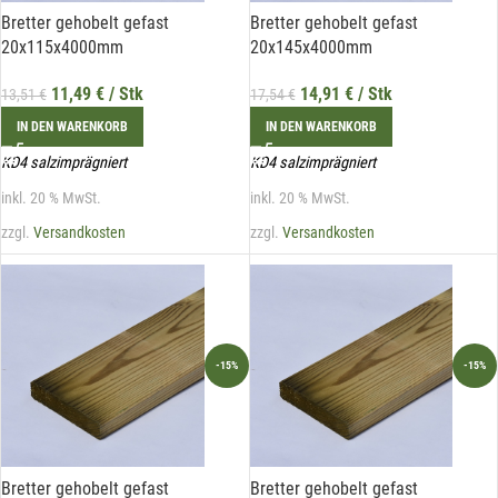
Bretter gehobelt gefast
Bretter gehobelt gefast
20x115x4000mm
20x145x4000mm
11,49
€
/ Stk
14,91
€
/ Stk
13,51
€
17,54
€
IN DEN WARENKORB
IN DEN WARENKORB
KD4 salzimprägniert
KD4 salzimprägniert
inkl. 20 % MwSt.
inkl. 20 % MwSt.
zzgl.
Versandkosten
zzgl.
Versandkosten
-15%
-15%
Bretter gehobelt gefast
Bretter gehobelt gefast