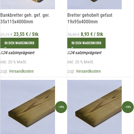
Bankbretter geh. gef. ger.
Bretter gehobelt gefast
35x115x4000mm
19x95x4000mm
23,55
€
/ Stk
8,93
€
/ Stk
27,71
€
10,50
€
IN DEN WARENKORB
IN DEN WARENKORB
KD4 salzimprägniert
KD4 salzimprägniert
inkl. 20 % MwSt.
inkl. 20 % MwSt.
zzgl.
Versandkosten
zzgl.
Versandkosten
-15%
-15%