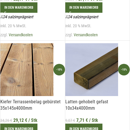
IN DEN WARENKORB
IN DEN WARENKORB
KD4 salzimprägniert
KD4 salzimprägniert
inkl. 20 % MwSt.
inkl. 20 % MwSt.
zzgl.
Versandkosten
zzgl.
Versandkosten
-15%
-15%
Kiefer Terrassenbelag gebürstet
Latten gehobelt gefast
35x145x4000mm
10x34x4000mm
29,12
€
/ Stk
7,71
€
/ Stk
34,26
€
9,07
€
IN DEN WARENKORB
IN DEN WARENKORB