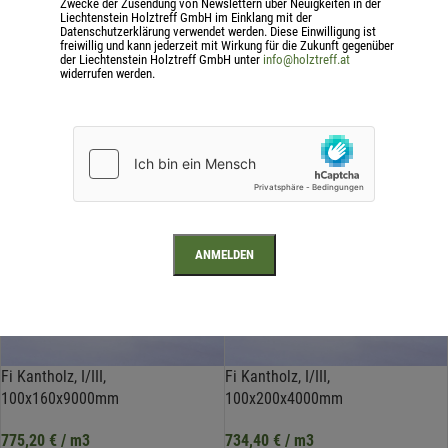
Zwecke der Zusendung von Newslettern über Neuigkeiten in der
Liechtenstein Holztreff GmbH im Einklang mit der
775,20
€
/ m3
775,20
€
/ m3
Datenschutzerklärung verwendet werden. Diese Einwilligung ist
freiwillig und kann jederzeit mit Wirkung für die Zukunft gegenüber
IN DEN WARENKORB
IN DEN WARENKORB
der Liechtenstein Holztreff GmbH unter
info@holztreff.at
widerrufen werden.
inkl. 20 % MwSt.
inkl. 20 % MwSt.
zzgl.
Versandkosten
zzgl.
Versandkosten
Fi Kantholz, I/III,
Fi Kantholz, I/III,
100x160x9000mm
100x200x4000mm
775,20
€
/ m3
734,40
€
/ m3