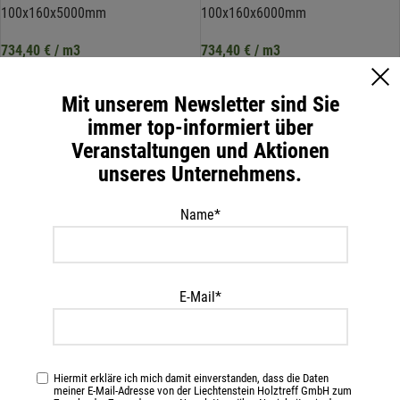
100x160x5000mm
100x160x6000mm
734,40
€
/ m3
734,40
€
/ m3
IN DEN WARENKORB
IN DEN WARENKORB
Mit unserem Newsletter sind Sie
inkl. 20 % MwSt.
inkl. 20 % MwSt.
immer top-informiert über
zzgl.
Versandkosten
zzgl.
Versandkosten
Veranstaltungen und Aktionen
unseres Unternehmens.
Name*
E-Mail*
Fi Kantholz, I/III,
Fi Kantholz, I/III,
Hiermit erkläre ich mich damit einverstanden, dass die Daten
100x160x7000mm
100x160x8000mm
meiner E-Mail-Adresse von der Liechtenstein Holztreff GmbH zum