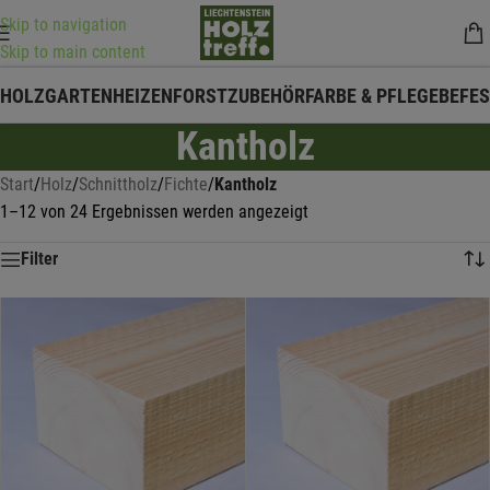
Skip to navigation
Skip to main content
HOLZ
GARTEN
HEIZEN
FORSTZUBEHÖR
FARBE & PFLEGE
BEFE
Kantholz
Start
/
Holz
/
Schnittholz
/
Fichte
/
Kantholz
1–12 von 24 Ergebnissen werden angezeigt
Filter