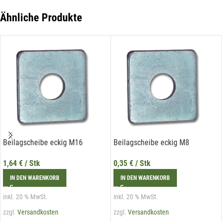
der Liechtenstein Holztreff GmbH unter
info@holztreff.at
widerrufen werden.
Ähnliche Produkte
Beilagscheibe eckig M16
Beilagscheibe eckig M8
1,64
€
/ Stk
0,35
€
/ Stk
IN DEN WARENKORB
IN DEN WARENKORB
inkl. 20 % MwSt.
inkl. 20 % MwSt.
zzgl.
Versandkosten
zzgl.
Versandkosten