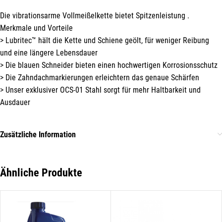
Mit unserem Newsletter sind Sie
immer top-informiert über
Die vibrationsarme Vollmeißelkette bietet Spitzenleistung .
Veranstaltungen und Aktionen
Merkmale und Vorteile
unseres Unternehmens.
> Lubritec™ hält die Kette und Schiene geölt, für weniger Reibung
und eine längere Lebensdauer
Name*
> Die blauen Schneider bieten einen hochwertigen Korrosionsschutz
> Die Zahndachmarkierungen erleichtern das genaue Schärfen
> Unser exklusiver OCS-01 Stahl sorgt für mehr Haltbarkeit und
Ausdauer
E-Mail*
Zusätzliche Information
Hiermit erkläre ich mich damit einverstanden, dass die Daten
meiner E-Mail-Adresse von der Liechtenstein Holztreff GmbH zum
Zwecke der Zusendung von Newslettern über Neuigkeiten in der
Ähnliche Produkte
Liechtenstein Holztreff GmbH im Einklang mit der
Datenschutzerklärung verwendet werden. Diese Einwilligung ist
freiwillig und kann jederzeit mit Wirkung für die Zukunft gegenüber
der Liechtenstein Holztreff GmbH unter
info@holztreff.at
widerrufen werden.