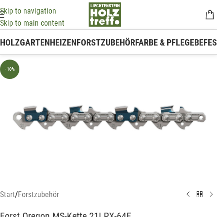
Skip to navigation
Skip to main content
HOLZ
GARTEN
HEIZEN
FORSTZUBEHÖR
FARBE & PFLEGE
BEFE
-10%
Start
/
Forstzubehör
Forst Oregon MS-Kette 21LPX-64E