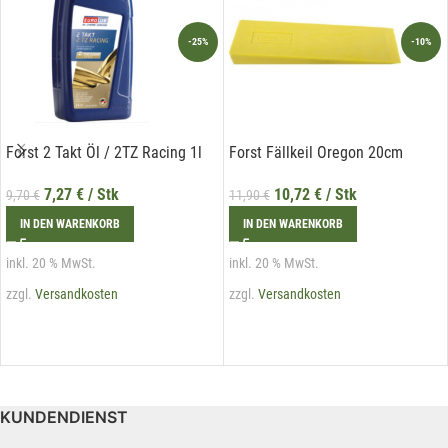
-25%
-10%
Forst 2 Takt Öl / 2TZ Racing 1l
Forst Fällkeil Oregon 20cm
7,27
€
/ Stk
10,72
€
/ Stk
9,70
€
11,90
€
IN DEN WARENKORB
IN DEN WARENKORB
inkl. 20 % MwSt.
inkl. 20 % MwSt.
zzgl.
Versandkosten
zzgl.
Versandkosten
KUNDENDIENST