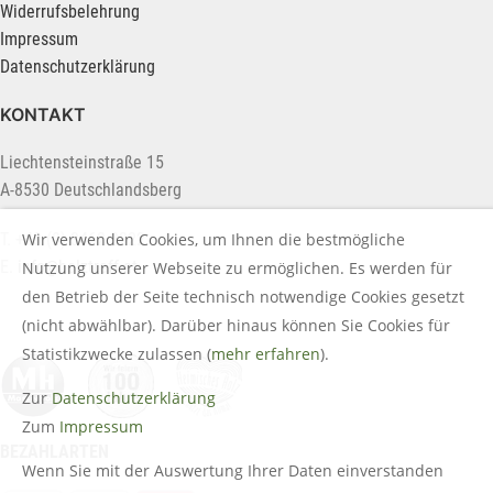
Widerrufsbelehrung
Impressum
Datenschutzerklärung
KONTAKT
Liechtensteinstraße 15
A-8530 Deutschlandsberg
Wir verwenden Cookies, um Ihnen die bestmögliche
T. +43 (0) 3462 2222
E.
info@holztreff.at
Nutzung unserer Webseite zu ermöglichen. Es werden für
den Betrieb der Seite technisch notwendige Cookies gesetzt
(nicht abwählbar). Darüber hinaus können Sie Cookies für
Statistikzwecke zulassen (
mehr erfahren
).
Zur
Datenschutzerklärung
Zum
Impressum
BEZAHLARTEN
Wenn Sie mit der Auswertung Ihrer Daten einverstanden