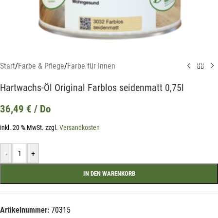
Start
/
Farbe & Pflege
/
Farbe für Innen
Hartwachs-Öl Original Farblos seidenmatt 0,75l
36,49
€
/ Do
inkl. 20 % MwSt.
zzgl.
Versandkosten
-
+
IN DEN WARENKORB
Artikelnummer:
70315
Mit unserem Newsletter sind Sie