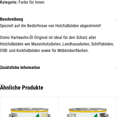
Kategorie:
Farbe für Innen
immer top-informiert über
Veranstaltungen und Aktionen
unseres Unternehmens.
Beschreibung
Speziell auf die Bedürfnisse von Holzfußböden abgestimmt!
Name*
Osmo Hartwachs-Öl Original ist ideal für den Schutz aller
Holzfußböden wie Massivholzdielen, Landhausdielen, Schiffsböden,
OSB- und Korkfußböden sowie für Möbeloberflächen.
E-Mail*
Zusätzliche Information
Hiermit erkläre ich mich damit einverstanden, dass die Daten
meiner E-Mail-Adresse von der Liechtenstein Holztreff GmbH zum
Zwecke der Zusendung von Newslettern über Neuigkeiten in der
Ähnliche Produkte
Liechtenstein Holztreff GmbH im Einklang mit der
Datenschutzerklärung verwendet werden. Diese Einwilligung ist
freiwillig und kann jederzeit mit Wirkung für die Zukunft gegenüber
der Liechtenstein Holztreff GmbH unter
info@holztreff.at
widerrufen werden.