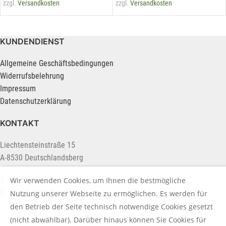
zzgl.
Versandkosten
zzgl.
Versandkosten
KUNDENDIENST
Allgemeine Geschäftsbedingungen
Widerrufsbelehrung
Impressum
Datenschutzerklärung
KONTAKT
Liechtensteinstraße 15
A-8530 Deutschlandsberg
T. +43 (0) 3462 2222
Wir verwenden Cookies, um Ihnen die bestmögliche
E.
info@holztreff.at
Nutzung unserer Webseite zu ermöglichen. Es werden für
den Betrieb der Seite technisch notwendige Cookies gesetzt
(nicht abwählbar). Darüber hinaus können Sie Cookies für