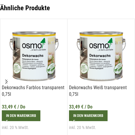
der Liechtenstein Holztreff GmbH unter
info@holztreff.at
widerrufen werden.
Ähnliche Produkte
Dekorwachs Farblos transparent
Dekorwachs Weiß transparent
0,75l
0,75l
33,49
€
/ Do
33,49
€
/ Do
IN DEN WARENKORB
IN DEN WARENKORB
inkl. 20 % MwSt.
inkl. 20 % MwSt.