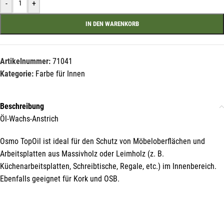
-
+
IN DEN WARENKORB
Mit unserem Newsletter sind Sie
immer top-informiert über
Veranstaltungen und Aktionen
Artikelnummer:
71041
unseres Unternehmens.
Kategorie:
Farbe für Innen
Name*
Beschreibung
Öl-Wachs-Anstrich
E-Mail*
Osmo TopOil ist ideal für den Schutz von Möbeloberflächen und
Arbeitsplatten aus Massivholz oder Leimholz (z. B.
Küchenarbeitsplatten, Schreibtische, Regale, etc.) im Innenbereich.
Ebenfalls geeignet für Kork und OSB.
Hiermit erkläre ich mich damit einverstanden, dass die Daten
meiner E-Mail-Adresse von der Liechtenstein Holztreff GmbH zum
Zwecke der Zusendung von Newslettern über Neuigkeiten in der
Liechtenstein Holztreff GmbH im Einklang mit der
Datenschutzerklärung verwendet werden. Diese Einwilligung ist
freiwillig und kann jederzeit mit Wirkung für die Zukunft gegenüber