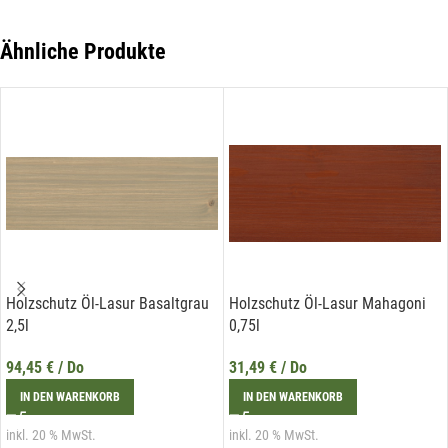
Ähnliche Produkte
E-Mail*
Hiermit erkläre ich mich damit einverstanden, dass die Daten
meiner E-Mail-Adresse von der Liechtenstein Holztreff GmbH zum
Zwecke der Zusendung von Newslettern über Neuigkeiten in der
Liechtenstein Holztreff GmbH im Einklang mit der
Datenschutzerklärung verwendet werden. Diese Einwilligung ist
freiwillig und kann jederzeit mit Wirkung für die Zukunft gegenüber
der Liechtenstein Holztreff GmbH unter
info@holztreff.at
widerrufen werden.
Holzschutz Öl-Lasur Basaltgrau
Holzschutz Öl-Lasur Mahagoni
2,5l
0,75l
94,45
€
/ Do
31,49
€
/ Do
IN DEN WARENKORB
IN DEN WARENKORB
inkl. 20 % MwSt.
inkl. 20 % MwSt.