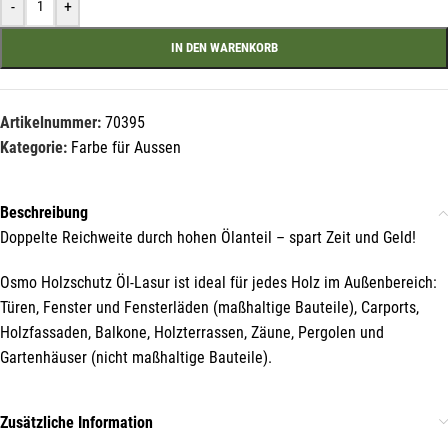
-
+
IN DEN WARENKORB
Artikelnummer:
70395
Kategorie:
Farbe für Aussen
Beschreibung
Doppelte Reichweite durch hohen Ölanteil – spart Zeit und Geld!
Osmo Holzschutz Öl-Lasur ist ideal für jedes Holz im Außenbereich:
Mit unserem Newsletter sind Sie
Türen, Fenster und Fensterläden (maßhaltige Bauteile), Carports,
immer top-informiert über
Holzfassaden, Balkone, Holzterrassen, Zäune, Pergolen und
Veranstaltungen und Aktionen
Gartenhäuser (nicht maßhaltige Bauteile).
unseres Unternehmens.
Name*
Zusätzliche Information