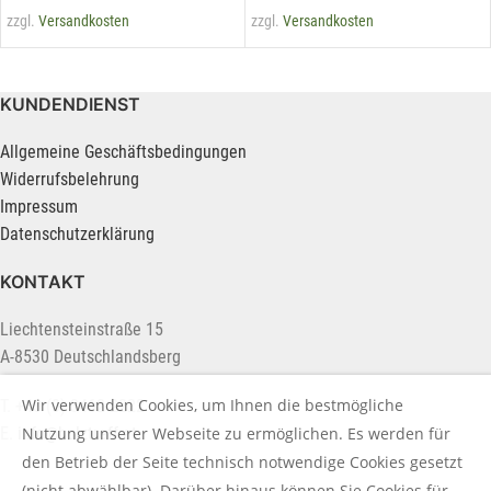
zzgl.
Versandkosten
zzgl.
Versandkosten
KUNDENDIENST
Allgemeine Geschäftsbedingungen
Widerrufsbelehrung
Impressum
Datenschutzerklärung
KONTAKT
Liechtensteinstraße 15
A-8530 Deutschlandsberg
Wir verwenden Cookies, um Ihnen die bestmögliche
T. +43 (0) 3462 2222
E.
info@holztreff.at
Nutzung unserer Webseite zu ermöglichen. Es werden für
den Betrieb der Seite technisch notwendige Cookies gesetzt
(nicht abwählbar). Darüber hinaus können Sie Cookies für