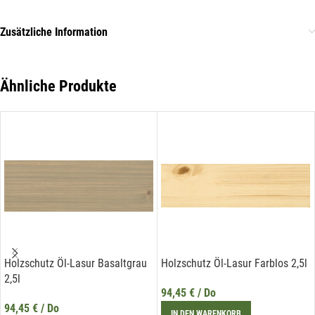
Name*
Zusätzliche Information
E-Mail*
Ähnliche Produkte
Hiermit erkläre ich mich damit einverstanden, dass die Daten
meiner E-Mail-Adresse von der Liechtenstein Holztreff GmbH zum
Zwecke der Zusendung von Newslettern über Neuigkeiten in der
Liechtenstein Holztreff GmbH im Einklang mit der
Datenschutzerklärung verwendet werden. Diese Einwilligung ist
freiwillig und kann jederzeit mit Wirkung für die Zukunft gegenüber
der Liechtenstein Holztreff GmbH unter
info@holztreff.at
widerrufen werden.
Holzschutz Öl-Lasur Basaltgrau
Holzschutz Öl-Lasur Farblos 2,5l
2,5l
94,45
€
/ Do
94,45
€
/ Do
IN DEN WARENKORB