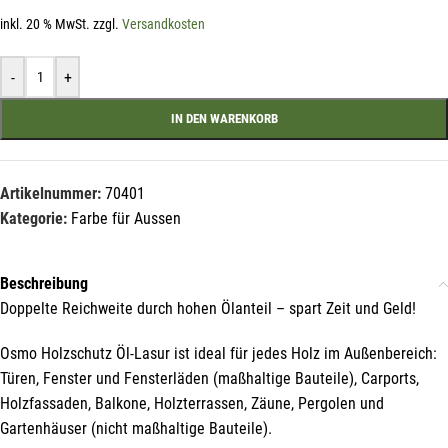
inkl. 20 % MwSt.
zzgl.
Versandkosten
-
+
IN DEN WARENKORB
Artikelnummer:
70401
Kategorie:
Farbe für Aussen
Beschreibung
Doppelte Reichweite durch hohen Ölanteil – spart Zeit und Geld!
Mit unserem Newsletter sind Sie
immer top-informiert über
Osmo Holzschutz Öl-Lasur ist ideal für jedes Holz im Außenbereich:
Veranstaltungen und Aktionen
Türen, Fenster und Fensterläden (maßhaltige Bauteile), Carports,
unseres Unternehmens.
Holzfassaden, Balkone, Holzterrassen, Zäune, Pergolen und
Gartenhäuser (nicht maßhaltige Bauteile).