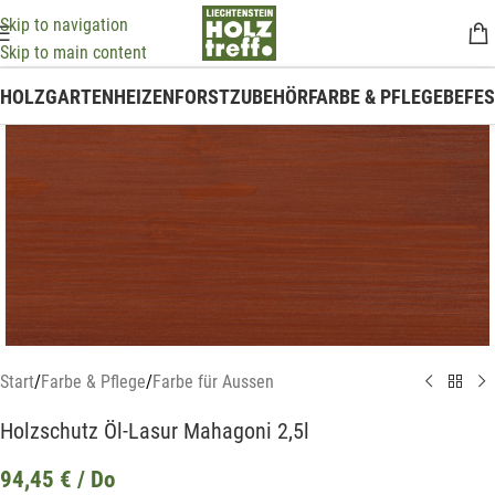
Skip to navigation
Skip to main content
HOLZ
GARTEN
HEIZEN
FORSTZUBEHÖR
FARBE & PFLEGE
BEFE
Start
/
Farbe & Pflege
/
Farbe für Aussen
Holzschutz Öl-Lasur Mahagoni 2,5l
94,45
€
/ Do