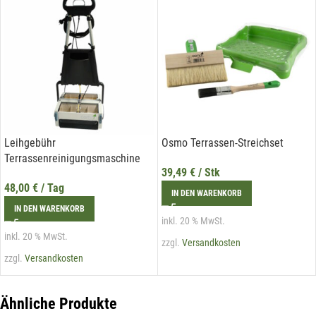
E-Mail*
Hiermit erkläre ich mich damit einverstanden, dass die Daten
meiner E-Mail-Adresse von der Liechtenstein Holztreff GmbH zum
Zwecke der Zusendung von Newslettern über Neuigkeiten in der
Liechtenstein Holztreff GmbH im Einklang mit der
Datenschutzerklärung verwendet werden. Diese Einwilligung ist
freiwillig und kann jederzeit mit Wirkung für die Zukunft gegenüber
der Liechtenstein Holztreff GmbH unter
info@holztreff.at
Leihgebühr
Osmo Terrassen-Streichset
widerrufen werden.
Terrassenreinigungsmaschine
39,49
€
/ Stk
48,00
€
/ Tag
IN DEN WARENKORB
IN DEN WARENKORB
inkl. 20 % MwSt.
inkl. 20 % MwSt.
zzgl.
Versandkosten
zzgl.
Versandkosten
Ähnliche Produkte