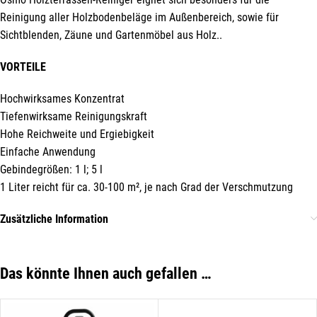
Reinigung aller Holzbodenbeläge im Außenbereich, sowie für
Sichtblenden, Zäune und Gartenmöbel aus Holz..
VORTEILE
Hochwirksames Konzentrat
Tiefenwirksame Reinigungskraft
Hohe Reichweite und Ergiebigkeit
Einfache Anwendung
Gebindegrößen: 1 l; 5 l
Mit unserem Newsletter sind Sie
1 Liter reicht für ca. 30-100 m², je nach Grad der Verschmutzung
immer top-informiert über
Veranstaltungen und Aktionen
Zusätzliche Information
unseres Unternehmens.
Name*
Das könnte Ihnen auch gefallen …