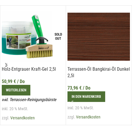
SOLD
OUT
Holz-Entgrauer Kraft-Gel 2,5l
Terrassen-Öl Bangkirai-Öl Dunkel
2,5l
50,99
€
/ Do
73,96
€
/ Do
WEITERLESEN
IN DEN WARENKORB
inkl. Terrassen-Reinigungsbürste
inkl. 20 % MwSt.
inkl. 20 % MwSt.
zzgl.
Versandkosten
zzgl.
Versandkosten