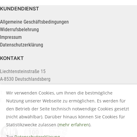
KUNDENDIENST
Allgemeine Geschäftsbedingungen
Widerrufsbelehrung
Impressum
Datenschutzerklärung
KONTAKT
Liechtensteinstraße 15
A-8530 Deutschlandsberg
Wir verwenden Cookies, um Ihnen die bestmögliche
T. +43 (0) 3462 2222
E.
info@holztreff.at
Nutzung unserer Webseite zu ermöglichen. Es werden für
den Betrieb der Seite technisch notwendige Cookies gesetzt
(nicht abwählbar). Darüber hinaus können Sie Cookies für
Statistikzwecke zulassen (
mehr erfahren
).
Zur
Datenschutzerklärung